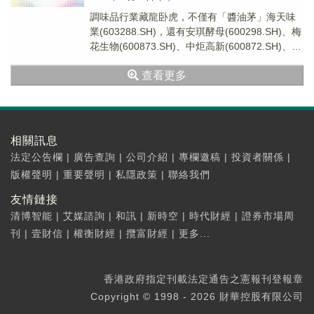
調味品行業藏龍卧虎，不僅有「醬油茅」海天味
業(603288.SH)，還有安琪酵母(600298.SH)、梅
花生物(600873.SH)、中炬高新(600872.SH)、天
味食品(...
查看更多
相關訊息
法定公告欄
|
廣告查詢
|
公司介紹
|
專欄邀稿
|
投資者關係
|
版權聲明
|
重要聲明
|
私隱政策
|
聯絡我們
友情鏈接
清博智能
|
艾媒諮詢
|
和訊
|
新時空
|
時代財經
|
證券市場周
刊
|
壹財信
|
權衡財經
|
攬富財經
|
更多...
香港政府指定刊載法定通告之憲報刊登報章
Copyright © 1998 - 2026 財華控股有限公司