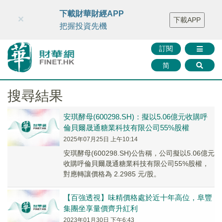
財華智庫網
FINTV
FINMETA
財華證券
媒體矩陣
下載財華財經APP
×
下載APP
智庫沙龍
聯絡我們
把握投資先機
訂閱
简
搜尋結果
安琪酵母(600298.SH)：擬以5.06億元收購呼
倫貝爾晟通糖業科技有限公司55%股權
2025年07月25日 上午10:14
安琪酵母(600298.SH)公告稱，公司擬以5.06億元
收購呼倫貝爾晟通糖業科技有限公司55%股權，
對應轉讓價格為 2.2985 元/股。
【百強透視】味精價格處於近十年高位，阜豐
集團坐享量價齊升紅利
2023年01月30日 下午6:43