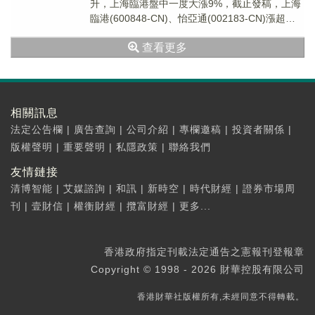
升，上海臨港盤中一度大漲9%，截止發稿，上海
臨港(600848-CN)、怡亞通(002183-CN)漲超
5%，華貿物流(603128-...
查看更多
相關訊息
法定公告欄
|
廣告查詢
|
公司介紹
|
專欄邀稿
|
投資者關係
|
版權聲明
|
重要聲明
|
私隱政策
|
聯絡我們
友情鏈接
清博智能
|
艾媒諮詢
|
和訊
|
新時空
|
時代財經
|
證券市場周
刊
|
壹財信
|
權衡財經
|
攬富財經
|
更多...
香港政府指定刊載法定通告之憲報刊登報章
Copyright © 1998 - 2026 財華控股有限公司
香港財華社版權所有,未經同意不得轉載。