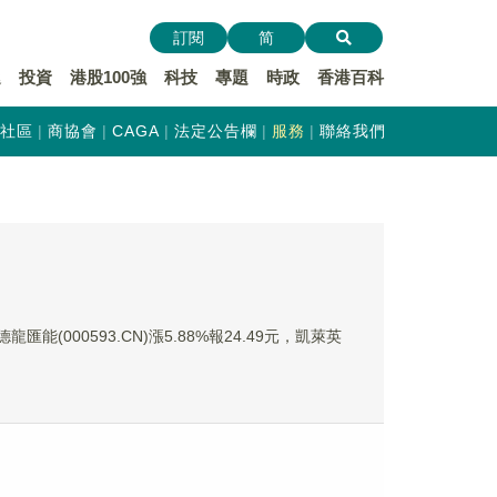
訂閱
简
遞
投資
港股100強
科技
專題
時政
香港百科
社區
商協會
CAGA
法定公告欄
服務
聯絡我們
匯能(000593.CN)漲5.88%報24.49元，凱萊英