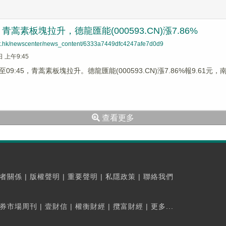
蒿素板塊拉升，德龍匯能(000593.CN)漲7.86%
net.hk/newscenter/news_content/6333a7449dfc4247afe7d0d9
日 上午9:45
9:45，青蒿素板塊拉升。德龍匯能(000593.CN)漲7.86%報9.61元，南衛股
查看更多
者關係
|
版權聲明
|
重要聲明
|
私隱政策
|
聯絡我們
券市場周刊
|
壹財信
|
權衡財經
|
攬富財經
|
更多...