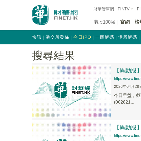
財華智庫網
FINTV
F
港股100強
官網
榜
快訊
港交所發佈
今日IPO
一圖解碼
港股解碼
搜尋結果
【異動股】青
https://www.fi
2026年04月28
今日早盤，截至0
(002821...
【異動股】青
https://www.fin