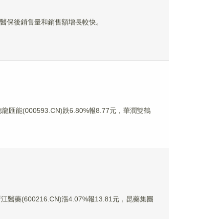
進入醫保後銷售量和銷售額增長較快。
龍匯能(000593.CN)跌6.80%報8.77元，華潤雙鶴
醫藥(600216.CN)漲4.07%報13.81元，昆藥集團