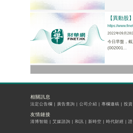
【異動股】青
https://www.fi
2022年09月28
今日早盤，截至0
(002001...
相關訊息
法定公告欄
|
廣告查詢
|
公司介紹
|
專欄邀稿
|
投資
友情鏈接
清博智能
|
艾媒諮詢
|
和訊
|
新時空
|
時代財經
|
證