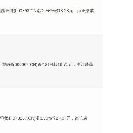
龍匯能(000593.CN)跌2.56%報18.28元，海正藥業
雙鶴(600062.CN)跌2.91%報18.71元，浙江醫藥
江(873167.CN)漲6.99%報27.87元，衛信康