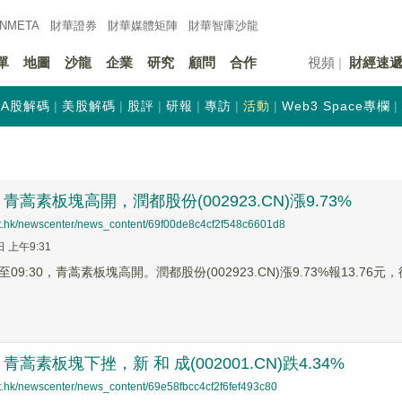
INMETA
財華證券
財華
媒體矩陣
財華
智庫沙龍
單
地圖
沙龍
企業
研究
顧問
合作
視頻
財經速
A股解碼
美股解碼
股評
研報
專訪
活動
Web3 Space專欄
蒿素板塊高開，潤都股份(002923.CN)漲9.73%
net.hk/newscenter/news_content/69f00de8c4cf2f548c6601d8
日 上午9:31
9:30，青蒿素板塊高開。潤都股份(002923.CN)漲9.73%報13.76元，德龍
蒿素板塊下挫，新 和 成(002001.CN)跌4.34%
et.hk/newscenter/news_content/69e58fbcc4cf2f6fef493c80