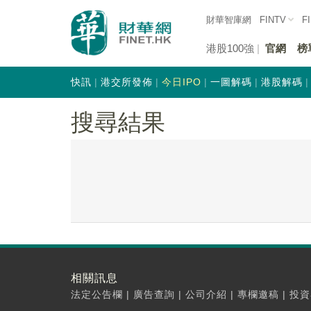
財華智庫網
FINTV
F
港股100強
官網
榜
快訊
港交所發佈
今日IPO
一圖解碼
港股解碼
搜尋結果
相關訊息
法定公告欄
|
廣告查詢
|
公司介紹
|
專欄邀稿
|
投資