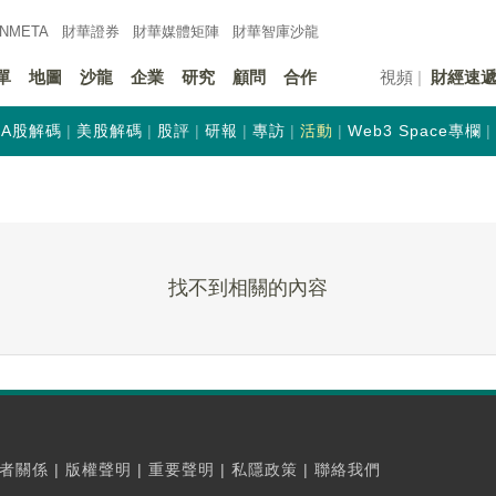
INMETA
財華證券
財華
媒體矩陣
財華
智庫沙龍
單
地圖
沙龍
企業
研究
顧問
合作
視頻
財經速
A股解碼
美股解碼
股評
研報
專訪
活動
Web3 Space專欄
找不到相關的內容
者關係
|
版權聲明
|
重要聲明
|
私隱政策
|
聯絡我們