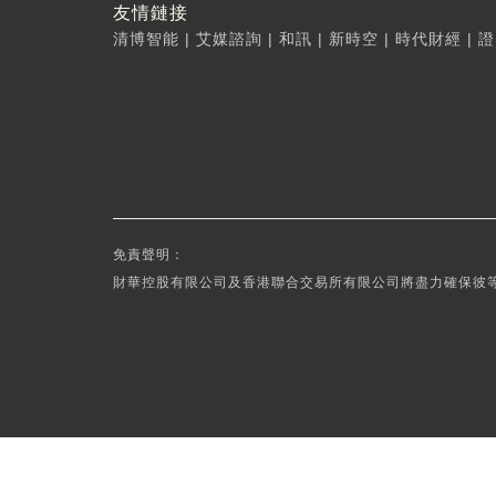
友情鏈接
清博智能
|
艾媒諮詢
|
和訊
|
新時空
|
時代財經
|
證
免責聲明：
財華控股有限公司及香港聯合交易所有限公司將盡力確保彼等