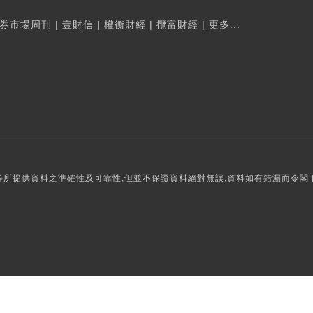
券市場周刊
|
壹財信
|
權衡財經
|
攬富財經
|
更多...
所提供資料之準確性及可靠性,但並不保證資料絕對無誤,資料如有錯漏而令閣