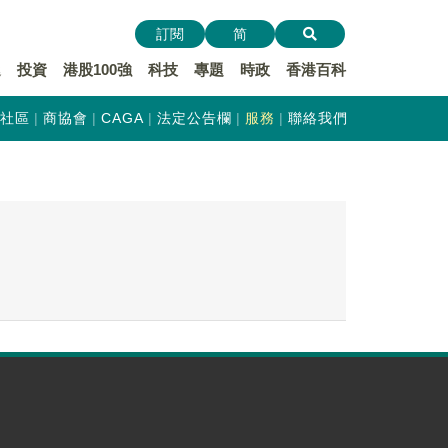
訂閱
简
遞
投資
港股100強
科技
專題
時政
香港百科
社區
商協會
CAGA
法定公告欄
服務
聯絡我們