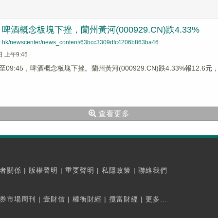
酒概念板塊下挫，蘭州黃河(000929.CN)跌4.33%
net.hk/newscenter/news_content/63bcc3309dfc4206b863ba46
日 上午9:45
9:45，啤酒概念板塊下挫。蘭州黃河(000929.CN)跌4.33%報12.6元，重
查看更多
者關係
|
版權聲明
|
重要聲明
|
私隱政策
|
聯絡我們
券市場周刊
|
壹財信
|
權衡財經
|
攬富財經
|
更多...