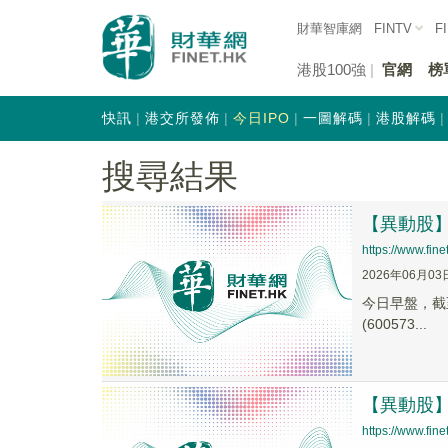
財華智庫網
FINTV
F
港股100強
官網
榜
快訊
港交所發佈
今日IPO
一圖解碼
港股解碼
搜尋結果
【異動股】釀
https://www.fi
2026年06月03
今日早盤，截至0
(600573...
【異動股】釀
https://www.fi