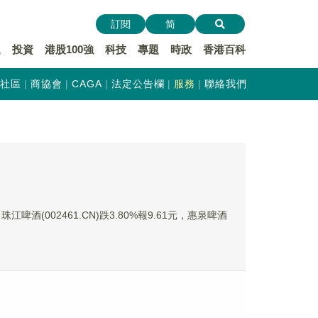
訂閱
简
遞
投資
港股100強
科技
專題
時政
香港百科
社區
商協會
CAGA
法定公告欄
服務
聯絡我們
江啤酒(002461.CN)跌3.80%報9.61元，惠泉啤酒