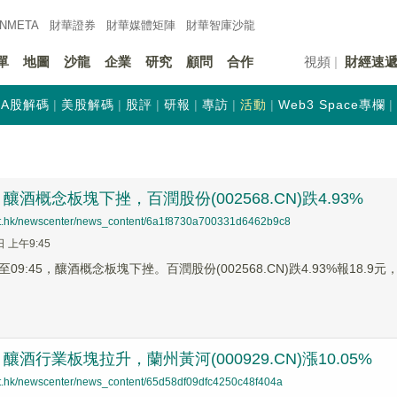
INMETA
財華證券
財華
媒體矩陣
財華
智庫沙龍
單
地圖
沙龍
企業
研究
顧問
合作
視頻
財經速
A股解碼
美股解碼
股評
研報
專訪
活動
Web3 Space專欄
酒概念板塊下挫，百潤股份(002568.CN)跌4.93%
net.hk/newscenter/news_content/6a1f8730a700331d6462b9c8
日 上午9:45
9:45，釀酒概念板塊下挫。百潤股份(002568.CN)跌4.93%報18.9元，珠
酒行業板塊拉升，蘭州黃河(000929.CN)漲10.05%
net.hk/newscenter/news_content/65d58df09dfc4250c48f404a