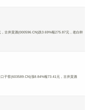
古井貢酒(000596.CN)跌3.69%報275.87元，老白幹
子窖(603589.CN)漲8.84%報73.41元，古井貢酒