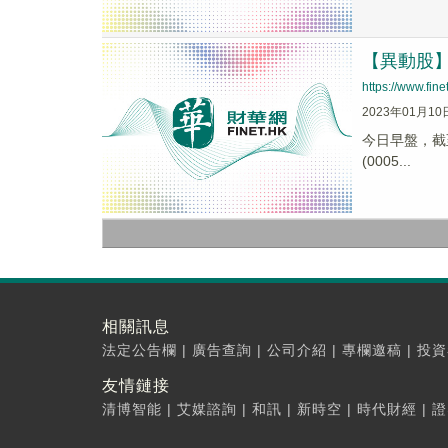
【異動股】啤
https://www.fi
2023年01月10
今日早盤，截至0
(0005...
相關訊息
法定公告欄
|
廣告查詢
|
公司介紹
|
專欄邀稿
|
投資
友情鏈接
清博智能
|
艾媒諮詢
|
和訊
|
新時空
|
時代財經
|
證