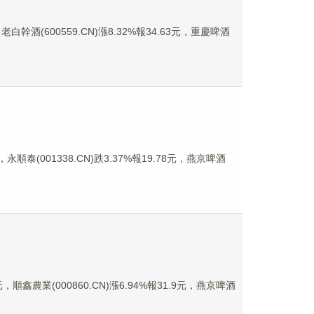
白幹酒(600559.CN)漲8.32%報34.63元，重慶啤酒
永順泰(001338.CN)跌3.37%報19.78元，燕京啤酒
，順鑫農業(000860.CN)漲6.94%報31.9元，燕京啤酒