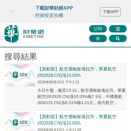
財華智庫網
FINTV
FINMETA
財華證券
媒體矩陣
下載財華財經APP
×
下載APP
智庫沙龍
聯絡我們
把握投資先機
訂閱
简
搜尋結果
【異動股】航空運輸板塊拉升，華夏航空
(002928.CN)漲10.03%
2026年06月25日 下午1:15
今日午盤，截至13:15，航空運輸板塊拉升。華夏
航空(002928.CN)漲10.03%報7.9元，中國東航
(600115.CN)漲8.51%報4.21元，南方航空
(600029...
【異動股】航空運輸板塊拉升，華夏航空
(002928.CN)漲10.03%
2026年06月25日 上午11:00