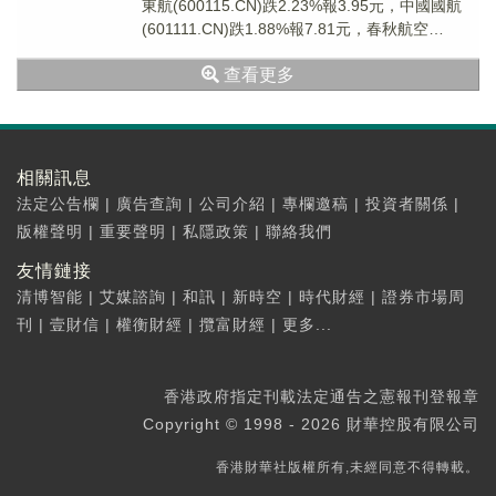
東航(600115.CN)跌2.23%報3.95元，中國國航
(601111.CN)跌1.88%報7.81元，春秋航空
(601021...
查看更多
相關訊息
法定公告欄
|
廣告查詢
|
公司介紹
|
專欄邀稿
|
投資者關係
|
版權聲明
|
重要聲明
|
私隱政策
|
聯絡我們
友情鏈接
清博智能
|
艾媒諮詢
|
和訊
|
新時空
|
時代財經
|
證券市場周
刊
|
壹財信
|
權衡財經
|
攬富財經
|
更多...
香港政府指定刊載法定通告之憲報刊登報章
Copyright © 1998 - 2026 財華控股有限公司
香港財華社版權所有,未經同意不得轉載。