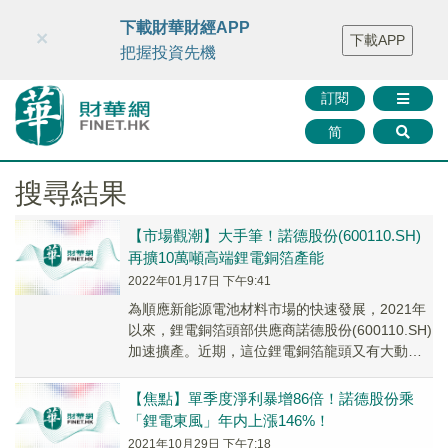
財華智庫網
FINTV
FINMETA
財華證券
媒體矩陣
下載財華財經APP
×
下載APP
智庫沙龍
聯絡我們
把握投資先機
訂閱
简
搜尋結果
【市場觀潮】大手筆！諾德股份(600110.SH)
再擴10萬噸高端鋰電銅箔產能
2022年01月17日 下午9:41
為順應新能源電池材料市場的快速發展，2021年
以來，鋰電銅箔頭部供應商諾德股份(600110.SH)
加速擴產。近期，這位鋰電銅箔龍頭又有大動作
了！2022年1月16日，諾德股份發...
【焦點】單季度淨利暴增86倍！諾德股份乘
「鋰電東風」年内上漲146%！
2021年10月29日 下午7:18