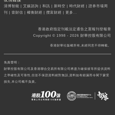
清博智能
|
艾媒諮詢
|
和訊
|
新時空
|
時代財經
|
證券市場周
刊
|
壹財信
|
權衡財經
|
攬富財經
|
更多...
香港政府指定刊載法定通告之憲報刊登報章
Copyright © 1998 - 2026 財華控股有限公司
香港財華社版權所有,未經同意不得轉載。
免責聲明：
財華控股有限公司及香港聯合交易所有限公司將盡力確保彼等所提供資料
之準確性及可靠性,但並不保證資料絕對無誤,資料如有錯漏而令閣下蒙受
損失,本公司概不負責。