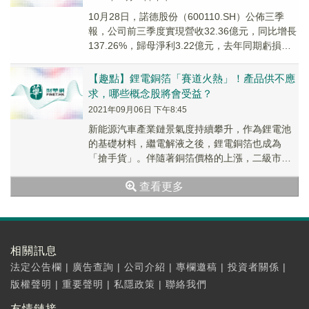
10月28日，諾德股份（600110.SH）公佈三季
報，公司前三季度實現營收32.36億元，同比增長
137.26%，歸母淨利3.22億元，去年同期虧損
1632萬元，實現大幅扭虧。...
【趣點】鋰電銅箔「賽道火熱」！產品供不應
求，哪些概念股將會受益？
2021年09月06日 下午8:45
新能源汽車產業鏈景氣度持續攀升，作為鋰電池
的基礎材料，繼電解液之後，鋰電銅箔也成為
「搶手貨」。伴隨著銅箔價格的上漲，二級市場
銅箔概念股亦迎來可觀漲幅。年初迄今，行業龍
查看更多
頭諾德股份（...
相關訊息
法定公告欄
|
廣告查詢
|
公司介紹
|
專欄邀稿
|
投資者關係
|
版權聲明
|
重要聲明
|
私隱政策
|
聯絡我們
友情鏈接