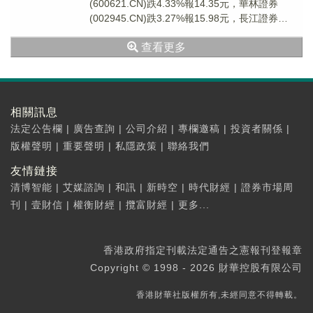
(600621.CN)跌4.33%報14.35元，華林證券
(002945.CN)跌3.27%報15.98元，長江證券
(000783...
查看更多
相關訊息
法定公告欄
|
廣告查詢
|
公司介紹
|
專欄邀稿
|
投資者關係
|
版權聲明
|
重要聲明
|
私隱政策
|
聯絡我們
友情鏈接
清博智能
|
艾媒諮詢
|
和訊
|
新時空
|
時代財經
|
證券市場周
刊
|
壹財信
|
權衡財經
|
攬富財經
|
更多...
香港政府指定刊載法定通告之憲報刊登報章
Copyright © 1998 - 2026 財華控股有限公司
香港財華社版權所有,未經同意不得轉載。