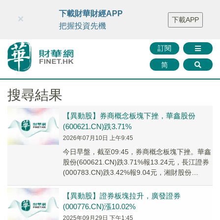
財華智庫網
FINTV
FINMETA
財華證券
媒體矩陣
下載財華財經APP
×
下載APP
智庫沙龍
聯絡我們
把握投資先機
訂閱
简
搜尋結果
【異動股】券商概念板塊下挫，華鑫股份
(600621.CN)跌3.71%
2026年07月10日 上午9:45
今日早盤，截至09:45，券商概念板塊下挫。華鑫
股份(600621.CN)跌3.71%報13.24元，長江證券
(000783.CN)跌3.42%報9.04元，湘財股份
(60009...
【異動股】證券板塊拉升，廣發證券
(000776.CN)漲10.02%
2025年09月29日 下午1:45