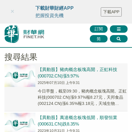
財華智庫網
FINTV
FINMETA
財華證券
媒體矩陣
下載財華財經APP
×
下載APP
智庫沙龍
聯絡我們
把握投資先機
訂閱
简
搜尋結果
【異動股】豬肉概念板塊高開，正虹科技
(000702.CN)漲9.97%
2025年07月10日 上午9:31
今日早盤，截至09:30，豬肉概念板塊高開。正虹
科技(000702.CN)漲9.97%報8.27元，天邦食品
(002124.CN)漲6.35%報3.18元，天域生物
(603717...
【異動股】萬達概念板塊低開，順發恒業
(000631.CN)跌8.35%
2023年10月31日 上午9:31