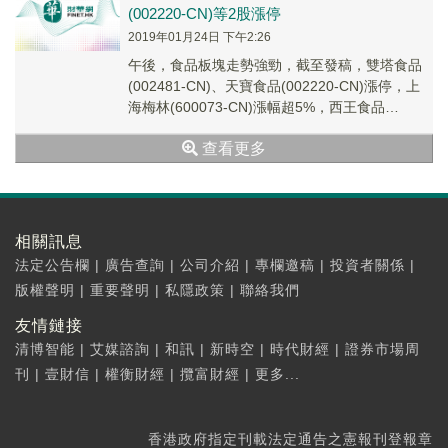
(002220-CN)等2股漲停
2019年01月24日 下午2:26
午後，食品板塊走勢強勁，截至發稿，雙塔食品
(002481-CN)、天寶食品(002220-CN)漲停，上
海梅林(600073-CN)漲幅超5%，西王食品
(000639-CN)、安...
查看更多
相關訊息
法定公告欄
|
廣告查詢
|
公司介紹
|
專欄邀稿
|
投資者關係
|
版權聲明
|
重要聲明
|
私隱政策
|
聯絡我們
友情鏈接
清博智能
|
艾媒諮詢
|
和訊
|
新時空
|
時代財經
|
證券市場周
刊
|
壹財信
|
權衡財經
|
攬富財經
|
更多...
香港政府指定刊載法定通告之憲報刊登報章