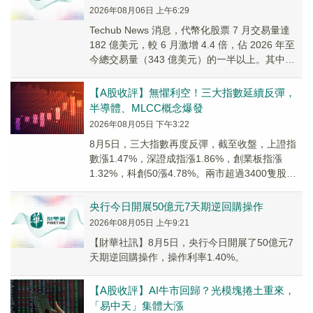
2026年08月06日 上午6:29
Techub News 消息，代幣化股票 7 月交易量達
182 億美元，較 6 月激增 4.4 倍，佔 2026 年至
今總交易量（343 億美元）的一半以上。其中去
中心化交易所...
【A股收評】無懼利空！三大指數延續反彈，
半導體、MLCC概念爆發
2026年08月05日 下午3:22
8月5日，三大指數再度反彈，截至收盤，上證指
數漲1.47%，深證成指漲1.86%，創業板指漲
1.32%，科創50漲4.78%。兩市超過3400隻股票
飄紅，兩市成交額約2.68萬億元。
央行今日開展50億元7天期逆回購操作
2026年08月05日 上午9:21
【財華社訊】8月5日，央行今日開展了50億元7
天期逆回購操作，操作利率1.40%。
【A股收評】AI牛市回歸？光模塊捲土重來，
「易中天」集體大漲