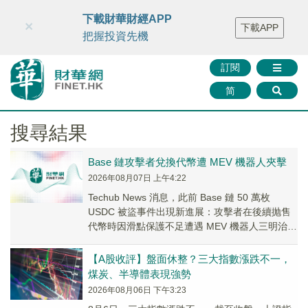
財華智庫網
FINTV
FINMETA
財華證券
媒體矩陣
下載財華財經APP
×
下載APP
智庫沙龍
聯絡我們
把握投資先機
訂閱
简
搜尋結果
Base 鏈攻擊者兌換代幣遭 MEV 機器人夾擊
2026年08月07日 上午4:22
Techub News 消息，此前 Base 鏈 50 萬枚
USDC 被盜事件出現新進展：攻擊者在後續抛售
代幣時因滑點保護不足遭遇 MEV 機器人三明治夾
擊，reportedl...
【A股收評】盤面休整？三大指數漲跌不一，
煤炭、半導體表現強勢
2026年08月06日 下午3:23