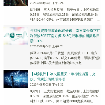
2026年08月04日 下午3:24
8月4日，三大指數反彈，截至收盤，上證指數漲
0.33%，深證成指漲3.25%，創業板指漲5.64%，
科創50漲4.09%。兩市超過3400隻股票飄紅，兩
市成交額約2.23萬億元。
長期投資穩健底倉配置優選，南方基金旗下紅
利低波50ETF南方(515450)跟蹤標的指數昨日
漲0.20%
2026年08月04日 上午9:24
截至2026年8月3日收盤，紅利低波50ETF南方
(515450)換手0.7%，成交1.40億元，跟蹤標的指
數標普中國A股大盤紅利低波50指數
(SPCLLHCP.SPI) 漲0.20%。
【A股收評】冰火兩重天：半導體潰退，光
伏、電網設備掀漲停潮
2026年08月03日 下午3:31
8月3日，三大指數調整，截至收盤，上證指數跌
0.59%，深證成指跌0.96%，創業板指跌1.24%，
科創50跌5.08%。兩市超過3800隻股票飄紅，兩