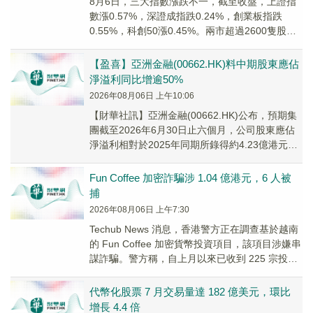
8月6日，三大指數漲跌不一，截至收盤，上證指
數漲0.57%，深證成指跌0.24%，創業板指跌
0.55%，科創50漲0.45%。兩市超過2600隻股票
飄紅，兩市成交額約2.53萬億元。
【盈喜】亞洲金融(00662.HK)料中期股東應佔
淨溢利同比增逾50%
2026年08月06日 上午10:06
【財華社訊】亞洲金融(00662.HK)公布，預期集
團截至2026年6月30日止六個月，公司股東應佔
淨溢利相對於2025年同期所錄得約4.23億港元的
溢利，將取得超過50%增長。...
Fun Coffee 加密詐騙涉 1.04 億港元，6 人被
捕
2026年08月06日 上午7:30
Techub News 消息，香港警方正在調查基於越南
的 Fun Coffee 加密貨幣投資項目，該項目涉嫌串
謀詐騙。警方稱，自上月以來已收到 225 宗投
訴，總損失達 1.04...
代幣化股票 7 月交易量達 182 億美元，環比
增長 4.4 倍