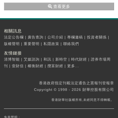
市成交額約2萬億元。
查看更多
相關訊息
法定公告欄
|
廣告查詢
|
公司介紹
|
專欄邀稿
|
投資者關係
|
版權聲明
|
重要聲明
|
私隱政策
|
聯絡我們
友情鏈接
清博智能
|
艾媒諮詢
|
和訊
|
新時空
|
時代財經
|
證券市場周
刊
|
壹財信
|
權衡財經
|
攬富財經
|
更多...
香港政府指定刊載法定通告之憲報刊登報章
Copyright © 1998 - 2026 財華控股有限公司
香港財華社版權所有,未經同意不得轉載。
免責聲明：