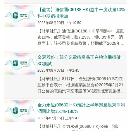
鋁桿及線纜、鋁合金棒材、結構件等...
【盈警】迪信通(06188.HK)盤中一度跌逾10%
料中期虧損增加
2025年08月20日 上午10:50
【財華社訊】迪信通(06188.HK)早間盤中一度跌
逾10%，截至發稿，跌7.29%，報0.89港元。消
息面上，該公司發業績盈警，預期截至2025年6
月30日止六個月錄得歸屬於公...
金冠股份：部分充電樁產品正在檢測機構做
3C測試
2025年08月07日 下午2:45
【財華社訊】8月7日，金冠股份(300510.SZ)在
互動平台表示，根據國家認監委於2025年2月21
日公佈的電動汽車充電設備3C認證指定實施機構
名錄，公司已著手分批開展公司現有...
金力永磁(06680.HK)預計上半年歸屬股東淨利
潤同比增151%-180%
2025年07月16日 上午9:41
【財華社訊】金力永磁(06680.HK)公佈，預計