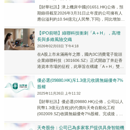
​【財華社訊】津上機床中國(01651.HK)公佈，預
期錄得截至2026年3月31日止年度的公司擁有人
應佔溢利約10.94億元(人民幣,下同)，同比增加約
40%。集團業績增長受益...
【IPO前哨】綠聯科技衝刺「A＋H」，高增
長與多維風險交織
2026年02月03日 下午4:18
在A股上市未滿兩年之際，國內3C消費電子龍頭
企業綠聯科技（301606.SZ）正式開啟了奔赴香
港資本市場的征程，此舉旨在構建「A＋H」雙融
資平台。
優必選(09880.HK)斥1.3億元收購無錫優奇7%
股權
2025年11月26日 上午11:32
【財華社訊】優必選(09880.HK)公佈，公司以人
民幣1.3億元(含稅)的代價向天奇自動化工程
(002009.SZ)收購無錫優奇7%股權。完成後，公
司將直接持有無錫優奇約41....
天奇股份：公司已為多家客戶提供具身智能機