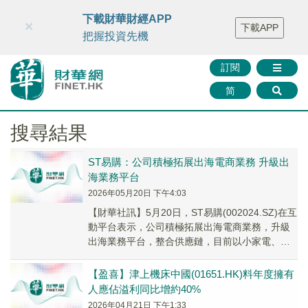
財華智庫網
FINTV
FINMETA
財華證券
媒體矩陣
下載財華財經APP
×
下載APP
智庫沙龍
聯絡我們
把握投資先機
訂閱
简
搜尋結果
ST易購：公司積極拓展出海電商業務 升級出
海業務平台
2026年05月20日 下午4:03
【財華社訊】5月20日，ST易購(002024.SZ)在互
動平台表示，公司積極拓展出海電商業務，升級
出海業務平台，整合供應鏈，目前以小家電、
3C、快消、大家電及車品等類目為主，後...
【盈喜】津上機床中國(01651.HK)料年度擁有
人應佔溢利同比增約40%
2026年04月21日 下午1:33