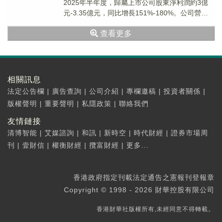
2025年半年度，歸屬上市公司股東淨利潤約3億
元-3.35億元，同比增長151%-180%。公司營業
收入約35億元，同比增長4%...
查看更多
相關訊息
法定公告欄
|
廣告查詢
|
公司介紹
|
專欄邀稿
|
投資者關係
|
版權聲明
|
重要聲明
|
私隱政策
|
聯絡我們
友情鏈接
清博智能
|
艾媒諮詢
|
和訊
|
新時空
|
時代財經
|
證券市場周
刊
|
壹財信
|
權衡財經
|
攬富財經
|
更多...
香港政府指定刊載法定通告之憲報刊登報章
Copyright © 1998 - 2026 財華控股有限公司
香港財華社版權所有,未經同意不得轉載。