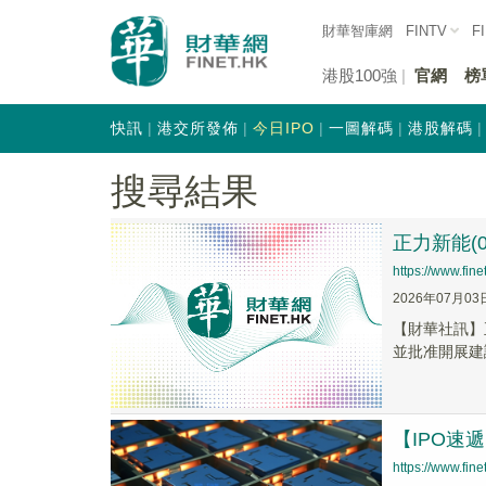
財華智庫網
FINTV
F
港股100強
官網
榜
快訊
港交所發佈
今日IPO
一圖解碼
港股解碼
搜尋結果
正力新能(
https://www.fi
2026年07月03
【財華社訊】
並批准開展建議
【IPO
https://www.fi