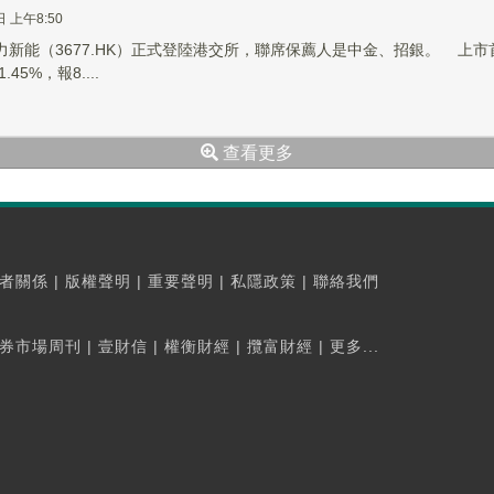
日 上午8:50
正力新能（3677.HK）正式登陸港交所，聯席保薦人是中金、招銀。 上市首
45%，報8....
查看更多
者關係
|
版權聲明
|
重要聲明
|
私隱政策
|
聯絡我們
券市場周刊
|
壹財信
|
權衡財經
|
攬富財經
|
更多...