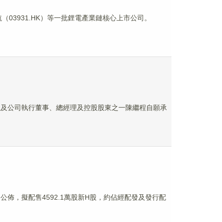
航（03931.HK）等一批鋰電產業鏈核心上市公司。
芳以及公司執行董事、總經理及控股股東之一陳繼程自願承
公司公佈，擬配售4592.1萬股新H股，約佔經配發及發行配