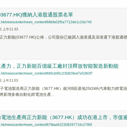
3677.HK)獲納入港股通股票名單
net.hk/newscenter/news_content/68bfa02f5a7712de1c10e745
日 上午11:33
正力新能(03677.HK)公佈，公司股份已被調入滬港通及深港通下港股通標
生產力，正力新能百億級工廠封頂釋放智能製造新動能
net.hk/newscenter/news_content/685cb95c230829ed7e5383f7
日 上午11:03
離子電池製造商正力新能（3677.HK）銀河B區基地25GWh汽車動力鋰
將新增多條自動化鋰電池生產...
電池生產商正力新能（3677.HK）成功在港上市，市值逾
net.hk/newscenter/news_content/67fdad422308297716c2790f