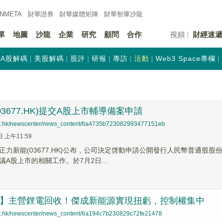
INMETA
財華證券
財華
媒體矩陣
財華
智庫沙龍
單
地圖
沙龍
企業
研究
顧問
合作
視頻
財經速
A股解碼
美股解碼
股評
研報
專訪
活動
Web3 Space專欄
03677.HK)提交A股上市輔導備案申請
net.hk/newscenter/news_content/6a4735b723082993477151eb
日 上午11:59
正力新能(03677.HK)公布，公司決定啓動申請公開發行人民幣普通股
A股上市的相關工作。於7月2日...
速遞】主營鋰電回收！傑成新能源實現扭虧，控制權集中
net.hk/newscenter/news_content/6a194c7b230829c72fe21478