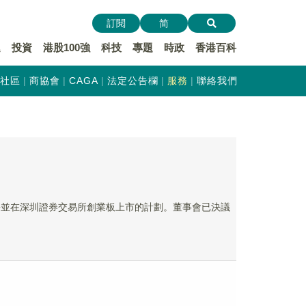
訂閱
简
遞
投資
港股100強
科技
專題
時政
香港百科
社區
商協會
CAGA
法定公告欄
服務
聯絡我們
股份並在深圳證券交易所創業板上市的計劃。董事會已決議