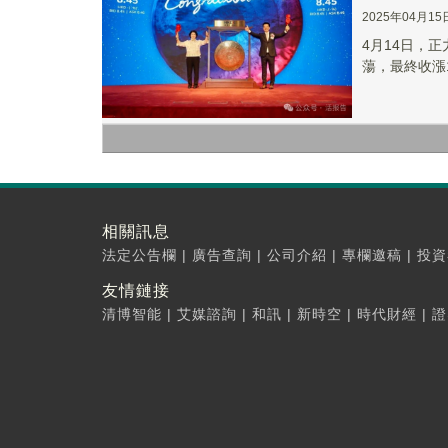
2025年04月15
4月14日，
蕩，最終收漲1.
相關訊息
法定公告欄
|
廣告查詢
|
公司介紹
|
專欄邀稿
|
投資
友情鏈接
清博智能
|
艾媒諮詢
|
和訊
|
新時空
|
時代財經
|
證