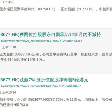
日 下午4:20
市場已匯聚寧德時代（03750.HK）、正力新能（3677.HK）、中創新
03677.HK)獲两位控股股东自願承諾12個月內不減持
net.hk/newscenter/news_content/69df039d5a77126aaa67431c
日 上午11:10
正力新能(03677.HK)公佈，公司董事長兼執行董事、控股股東之一曹
年4月14日起後的12個月內...
3677.HK)跌超7% 擬折價配股淨籌逾5億港元
net.hk/newscenter/news_content/68f1ad6f5a77126da0ee8a6b
日 上午10:34
至發稿，正力新能(03677.HK)跌7.72%，報11港元。消息面上，該
已發行H股的3.0...