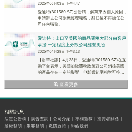
2025年06月03日 下午4:47
愛迪特(301580.SZ)公告稱，解萬東因個人原因，
申請辭去公司副總經理職務，辭任後不再擔任公
司任何職務。
愛迪特：出口至美國的商品關稅大部分由客戶
承擔 一定程度上分散公司經營風險
2025年04月28日 下午3:13
【財華社訊】4月28日，愛迪特(301580.SZ)在互
動平台表示，美國加徵關稅政策對公司銷往美國
的產品存在一定的影響，但影響範圍相對可控，
原因系：①2024年上半年公司境内收入...
查看更多
相關訊息
法定公告欄
|
廣告查詢
|
公司介紹
|
專欄邀稿
|
投資者關係
|
版權聲明
|
重要聲明
|
私隱政策
|
聯絡我們