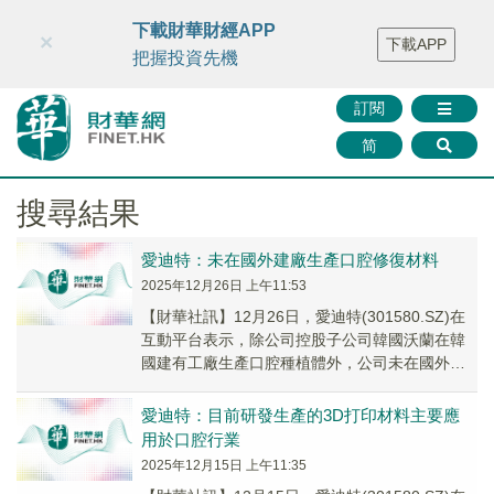
財華智庫網
FINTV
FINMETA
財華證券
媒體矩陣
下載財華財經APP
×
下載APP
智庫沙龍
聯絡我們
把握投資先機
訂閱
简
搜尋結果
愛迪特：未在國外建廠生產口腔修復材料
2025年12月26日 上午11:53
【財華社訊】12月26日，愛迪特(301580.SZ)在
互動平台表示，除公司控股子公司韓國沃蘭在韓
國建有工廠生產口腔種植體外，公司未在國外建
廠生產口腔修復材料。
愛迪特：目前研發生產的3D打印材料主要應
用於口腔行業
2025年12月15日 上午11:35