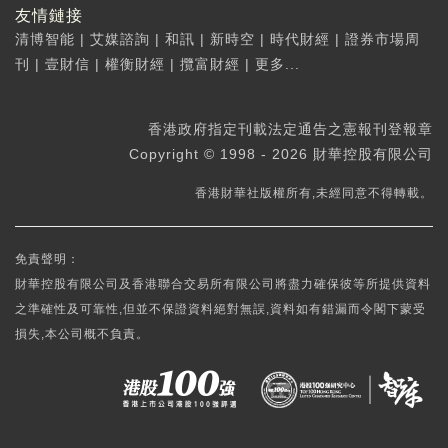
友情鏈接
清博智能
|
艾媒諮詢
|
和訊
|
新時空
|
時代財經
|
證券市場周
刊
|
壹財信
|
權衡財經
|
攬富財經
|
更多...
香港政府指定刊載法定通告之憲報刊登報章
Copyright © 1998 - 2026 財華控股有限公司
香港財華社版權所有,未經同意不得轉載。
免責聲明：
財華控股有限公司及香港聯合交易所有限公司將盡力確保彼等所提供資料
之準確性及可靠性,但並不保證資料絕對無誤,資料如有錯漏而令閣下蒙受
損失,本公司概不負責。