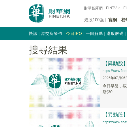
財華智庫網
FINTV
F
港股100強
官網
榜
快訊
港交所發佈
今日IPO
一圖解碼
港股解碼
搜尋結果
【異動股】醫
https://www.fi
2026年07月06
今日早盤，截至1
斯(30...
【異動股】阿
https://www.fi