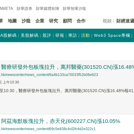
INMETA
財華證券
財華
媒體矩陣
財華
智庫沙龍
單
地圖
沙龍
企業
研究
顧問
合作
視頻
財經速
A股解碼
美股解碼
股評
研報
專訪
活動
Web3 Space專欄
療研發外包板塊拉升，萬邦醫藥(301520.CN)漲16.48
net.hk/newscenter/news_content/6a4b133ca70033f52b08e823
日 上午10:30
0:30，醫療研發外包板塊拉升。萬邦醫藥(301520.CN)漲16.48%報41.4
茲海默板塊拉升，赤天化(600227.CN)漲10.05%
net.hk/newscenter/news_content/69c5e838c4cf2fc4d2e322c1