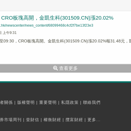
RO板塊高開，金凱生科(301509.CN)漲20.02%
net.hk/newscenter/news_content/68099468c4cf2f7be13f23e3
日 上午9:31
9:30，CRO板塊高開。金凱生科(301509.CN)漲20.02%報31.48元，凱
查看更多
者關係
|
版權聲明
|
重要聲明
|
私隱政策
|
聯絡我們
券市場周刊
|
壹財信
|
權衡財經
|
攬富財經
|
更多...