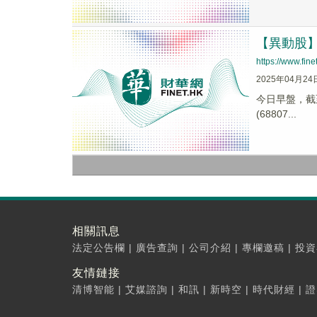
【異動股】C
https://www.fi
2025年04月24
今日早盤，截至0
(68807...
相關訊息
法定公告欄
|
廣告查詢
|
公司介紹
|
專欄邀稿
|
投資
友情鏈接
清博智能
|
艾媒諮詢
|
和訊
|
新時空
|
時代財經
|
證