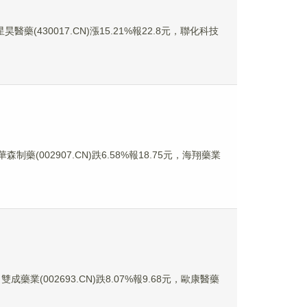
昊醫藥(430017.CN)漲15.21%報22.8元，聯化科技
森制藥(002907.CN)跌6.58%報18.75元，海翔藥業
成藥業(002693.CN)跌8.07%報9.68元，歐康醫藥