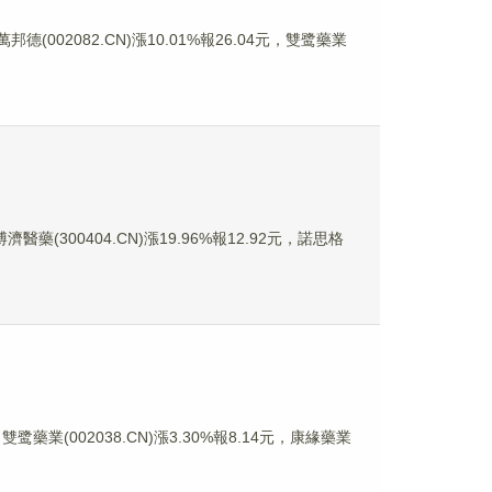
德(002082.CN)漲10.01%報26.04元，雙鹭藥業
濟醫藥(300404.CN)漲19.96%報12.92元，諾思格
鹭藥業(002038.CN)漲3.30%報8.14元，康緣藥業