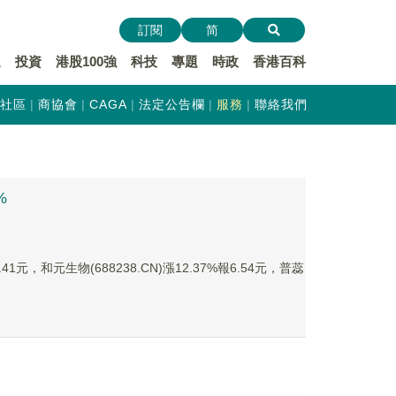
訂閱
简
遞
投資
港股100強
科技
專題
時政
香港百科
社區
商協會
CAGA
法定公告欄
服務
聯絡我們
%
1元，和元生物(688238.CN)漲12.37%報6.54元，普蕊