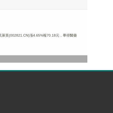
萊英(002821.CN)漲4.65%報70.18元，畢得醫藥