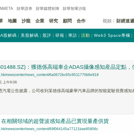
INMETA
財華證券
財華
媒體矩陣
財華
智庫沙龍
單
地圖
沙龍
企業
研究
顧問
合作
視頻
財經速
A股解碼
美股解碼
股評
研報
專訪
活動
Web3 Space專欄
301488.SZ)：獲德係高端車企ADAS攝像感知産品定點
net.hk/newscenter/news_content/6a0672bc65c9511770b6e918
日 上午9:06
豪恩汽電公告披露，公司收到某德係高端豪華汽車品牌的智能駕駛視覺感知産
：在相關領域的超聲波感知產品已實現量產供貨
net.hk/newscenter/news_content/69f064145a77121bae85806c