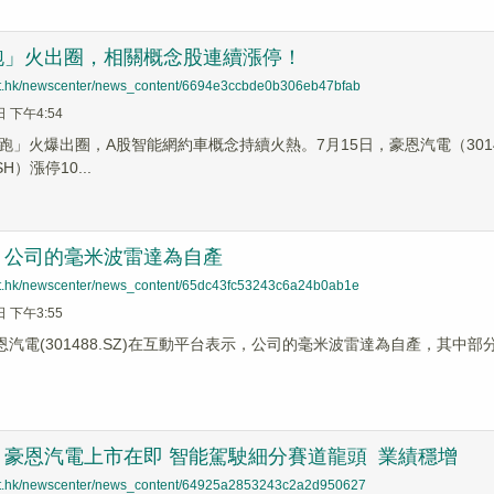
跑」火出圈，相關概念股連續漲停！
net.hk/newscenter/news_content/6694e3ccbde0b306eb47bfab
日 下午4:54
」火爆出圈，A股智能網約車概念持續火熱。7月15日，豪恩汽電（301488
SH）漲停10...
：公司的毫米波雷達為自產
net.hk/newscenter/news_content/65dc43fc53243c6a24b0ab1e
日 下午3:55
豪恩汽電(301488.SZ)在互動平台表示，公司的毫米波雷達為自產，其中
：豪恩汽電上市在即 智能駕駛細分賽道龍頭 業績穩增
net.hk/newscenter/news_content/64925a2853243c2a2d950627