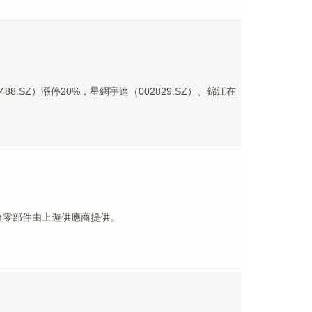
.SZ）漲停20%，星網宇達（002829.SZ）、錦江在
部分零部件由上遊供應商提供。