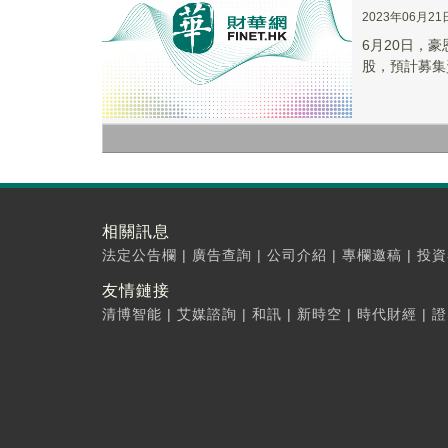
2023年06月21
6月20日，豪
股，預計募集資
相關訊息
法定公告欄
|
廣告查詢
|
公司介紹
|
專欄邀稿
|
投資
友情鏈接
清博智能
|
艾媒諮詢
|
和訊
|
新時空
|
時代財經
|
證