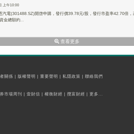
日 上午10:00
恩汽電(301488.SZ)開啓申購，發行價39.78元/股，發行市盈率42.70
金總額約...
查看更多
者關係
|
版權聲明
|
重要聲明
|
私隱政策
|
聯絡我們
券市場周刊
|
壹財信
|
權衡財經
|
攬富財經
|
更多...