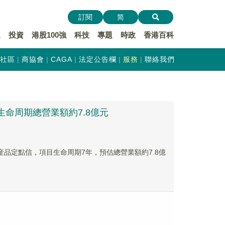
訂閱
简
遞
投資
港股100強
科技
專題
時政
香港百科
社區
商協會
CAGA
法定公告欄
服務
聯絡我們
，生命周期總營業額約7.8億元
品定點信，項目生命周期7年，預估總營業額約7.8億