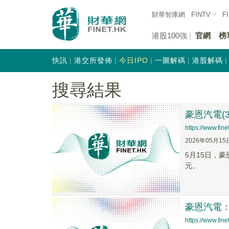
財華智庫網
FINTV
F
港股100強
官網
榜
快訊
港交所發佈
今日IPO
一圖解碼
港股解碼
搜尋結果
豪恩汽電(
https://www.fi
2026年05月15
5月15日，
元。
豪恩汽電
https://www.fi