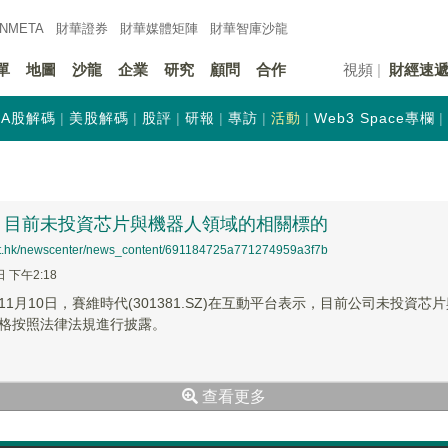
INMETA
財華證券
財華
媒體矩陣
財華
智庫沙龍
單
地圖
沙龍
企業
研究
顧問
合作
視頻
財經速
A股解碼
美股解碼
股評
研報
專訪
活動
Web3 Space專欄
：目前未投資芯片與機器人領域的相關標的
net.hk/newscenter/news_content/691184725a771274959a3f7b
日 下午2:18
11月10日，賽維時代(301381.SZ)在互動平台表示，目前公司未投
格按照法律法規進行披露。
查看更多