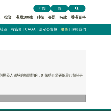
訂閱
简
遞
投資
港股100強
科技
專題
時政
香港百科
社區
商協會
CAGA
法定公告欄
服務
聯絡我們
資芯片與機器人領域的相關標的，如後續有需要披露的相關事