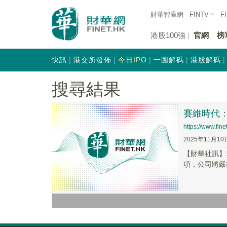
財華智庫網
FINTV
F
港股100強
官網
榜
快訊
港交所發佈
今日IPO
一圖解碼
港股解碼
搜尋結果
賽維時代
https://www.fi
2025年11月10
【財華社訊】
項，公司將嚴