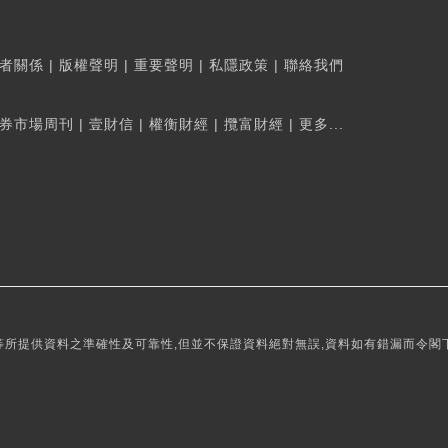
者關係
|
版權聲明
|
重要聲明
|
私隱政策
|
聯絡我們
券市場周刊
|
壹財信
|
權衡財經
|
攬富財經
|
更多...
所提供資料之準確性及可靠性,但並不保證資料絕對無誤,資料如有錯漏而令閣