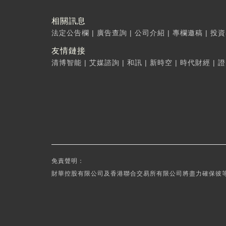
相關訊息
法定公告欄
|
廣告查詢
|
公司介紹
|
專欄邀稿
|
投資
友情鏈接
清博智能
|
艾媒諮詢
|
和訊
|
新時空
|
時代財經
|
證
免責聲明：
財華控股有限公司及香港聯合交易所有限公司將盡力確保彼等