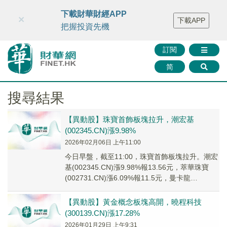
財華智庫網
FINTV
FINMETA
財華證券
媒體矩陣
下載財華財經APP
×
下載APP
智庫沙龍
聯絡我們
把握投資先機
訂閱
简
搜尋結果
【異動股】珠寶首飾板塊拉升，潮宏基
(002345.CN)漲9.98%
2026年02月06日 上午11:00
今日早盤，截至11:00，珠寶首飾板塊拉升。潮宏
基(002345.CN)漲9.98%報13.56元，萃華珠寶
(002731.CN)漲6.09%報11.5元，曼卡龍
(300945....
【異動股】黃金概念板塊高開，曉程科技
(300139.CN)漲17.28%
2026年01月29日 上午9:31