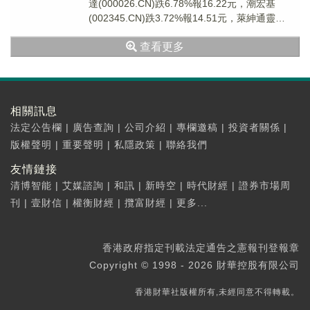
達(000026.CN)跌6.78%報16.22元，潮宏基
(002345.CN)跌3.72%報14.51元，萊紳通靈
(603900...
查看更多
相關訊息
法定公告欄
|
廣告查詢
|
公司介紹
|
專欄邀稿
|
投資者關係
|
版權聲明
|
重要聲明
|
私隱政策
|
聯絡我們
友情鏈接
清博智能
|
艾媒諮詢
|
和訊
|
新時空
|
時代財經
|
證券市場周
刊
|
壹財信
|
權衡財經
|
攬富財經
|
更多...
香港政府指定刊載法定通告之憲報刊登報章
Copyright © 1998 - 2026 財華控股有限公司
香港財華社版權所有,未經同意不得轉載。