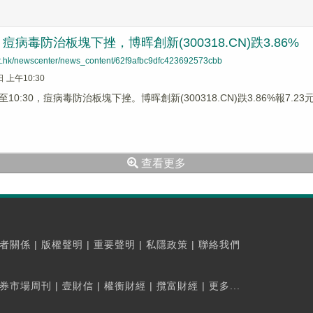
病毒防治板塊下挫，博晖創新(300318.CN)跌3.86%
net.hk/newscenter/news_content/62f9afbc9dfc423692573cbb
日 上午10:30
0:30，痘病毒防治板塊下挫。博晖創新(300318.CN)跌3.86%報7.23元，
查看更多
者關係
|
版權聲明
|
重要聲明
|
私隱政策
|
聯絡我們
券市場周刊
|
壹財信
|
權衡財經
|
攬富財經
|
更多...