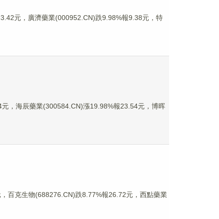
42元，廣濟藥業(000952.CN)跌9.98%報9.38元，特
，海辰藥業(300584.CN)漲19.98%報23.54元，博晖
百克生物(688276.CN)跌8.77%報26.72元，西點藥業