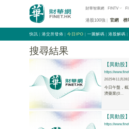
財華智庫網
FINTV
F
港股100強
官網
榜
快訊
港交所發佈
今日IPO
一圖解碼
港股解碼
搜尋結果
【異動股】
https://www.fin
2025年11月28
今日午盤，截至1
濟藥業(0...
【異動股】
https://www.fi