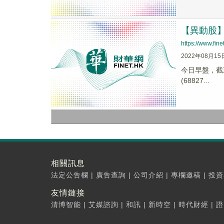
【異動股】痘
https://www.fi
2022年08月15
今日早盤，截至1
(68827...
相關訊息
法定公告欄
|
廣告查詢
|
公司介紹
|
專欄邀稿
|
投資
友情鏈接
清博智能
|
艾媒諮詢
|
和訊
|
新時空
|
時代財經
|
證