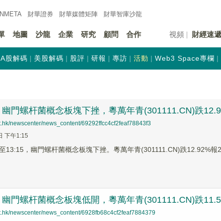
INMETA
財華證券
財華
媒體矩陣
財華
智庫沙龍
單
地圖
沙龍
企業
研究
顧問
合作
視頻
財經速
A股解碼
美股解碼
股評
研報
專訪
活動
Web3 Space專欄
幽門螺杆菌概念板塊下挫，粵萬年青(301111.CN)跌12.9
et.hk/newscenter/news_content/69292ffcc4cf2feaf78843f3
日 下午1:15
3:15，幽門螺杆菌概念板塊下挫。粵萬年青(301111.CN)跌12.92%報23.
幽門螺杆菌概念板塊低開，粵萬年青(301111.CN)跌11.5
net.hk/newscenter/news_content/6928fb68c4cf2feaf7884379