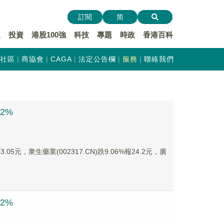
訂閱
简
遞
投資
港股100強
科技
專題
時政
香港百科
社區
商協會
CAGA
法定公告欄
服務
聯絡我們
2%
05元，衆生藥業(002317.CN)跌9.06%報24.2元，廣
2%