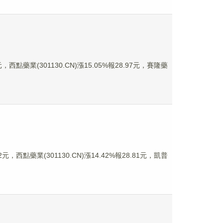
西點藥業(301130.CN)漲15.05%報28.97元，賽隆藥
，西點藥業(301130.CN)漲14.42%報28.81元，凱普