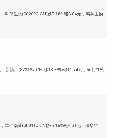
科華生物(002022.CN)跌5.18%報6.04元，萬孚生物
新贛江(873167.CN)漲16.58%報11.74元，東北制藥
華仁藥業(300110.CN)漲6.16%報4.31元，優寧維