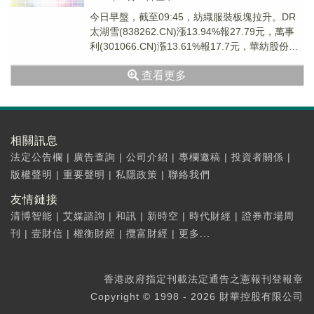
今日早盤，截至09:45，紡織服裝板塊拉升。DR
太湖雪(838262.CN)漲13.94%報27.79元，萬事
利(301066.CN)漲13.61%報17.7元，華紡股份
(600...
查看更多
相關訊息
法定公告欄
|
廣告查詢
|
公司介紹
|
專欄邀稿
|
投資者關係
|
版權聲明
|
重要聲明
|
私隱政策
|
聯絡我們
友情鏈接
清博智能
|
艾媒諮詢
|
和訊
|
新時空
|
時代財經
|
證券市場周
刊
|
壹財信
|
權衡財經
|
攬富財經
|
更多...
香港政府指定刊載法定通告之憲報刊登報章
Copyright © 1998 - 2026 財華控股有限公司