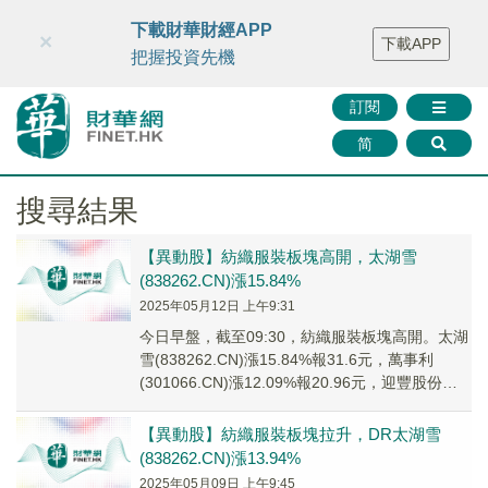
財華智庫網
FINTV
FINMETA
財華證券
媒體矩陣
下載財華財經APP
×
下載APP
智庫沙龍
聯絡我們
把握投資先機
訂閱
简
搜尋結果
【異動股】紡織服裝板塊高開，太湖雪
(838262.CN)漲15.84%
2025年05月12日 上午9:31
今日早盤，截至09:30，紡織服裝板塊高開。太湖
雪(838262.CN)漲15.84%報31.6元，萬事利
(301066.CN)漲12.09%報20.96元，迎豐股份
(60505...
【異動股】紡織服裝板塊拉升，DR太湖雪
(838262.CN)漲13.94%
2025年05月09日 上午9:45