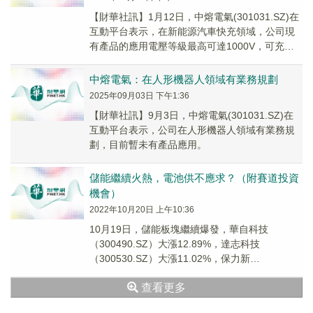
【財華社訊】1月12日，中熔電氣(301031.SZ)在
互動平台表示，在新能源汽車快充領域，公司現
有產品的應用電壓等級最高可達1000V，可充分
匹配當前主流快充平台的需求。在光伏...
中熔電氣：在人形機器人領域有業務規劃
2025年09月03日 下午1:36
【財華社訊】9月3日，中熔電氣(301031.SZ)在
互動平台表示，公司在人形機器人領域有業務規
劃，目前暫未有產品應用。
儲能繼續火熱，電池供不應求？（附賽道投資
機會）
2022年10月20日 上午10:36
10月19日，儲能板塊繼續爆發，華自科技
（300490.SZ）大漲12.89%，達志科技
（300530.SZ）大漲11.02%，保力新
（300116.SZ）大漲10.29%，蔚藍...
查看更多