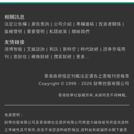
相關訊息
法定公告欄
|
廣告查詢
|
公司介紹
|
專欄邀稿
|
投資者關係
|
版權聲明
|
重要聲明
|
私隱政策
|
聯絡我們
友情鏈接
清博智能
|
艾媒諮詢
|
和訊
|
新時空
|
時代財經
|
證券市場周
刊
|
壹財信
|
權衡財經
|
攬富財經
|
更多...
香港政府指定刊載法定通告之憲報刊登報章
Copyright © 1998 - 2026 財華控股有限公司
香港財華社版權所有,未經同意不得轉載。
免責聲明：
財華控股有限公司及香港聯合交易所有限公司將盡力確保彼等所提供資料
之準確性及可靠性,但並不保證資料絕對無誤,資料如有錯漏而令閣下蒙受