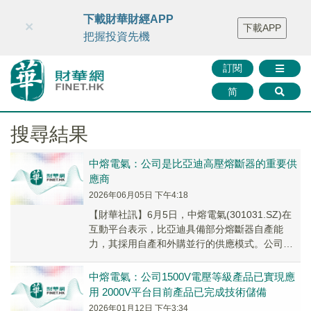
財華智庫網
FINTV
FINMETA
財華證券
媒體矩陣
下載財華財經APP
×
下載APP
智庫沙龍
聯絡我們
把握投資先機
訂閱
简
搜尋結果
中熔電氣：公司是比亞迪高壓熔斷器的重要供
應商
2026年06月05日 下午4:18
【財華社訊】6月5日，中熔電氣(301031.SZ)在
互動平台表示，比亞迪具備部分熔斷器自產能
力，其採用自產和外購並行的供應模式。公司是
比亞迪高壓熔斷器的重要供應商。
中熔電氣：公司1500V電壓等級產品已實現應
用 2000V平台目前產品已完成技術儲備
2026年01月12日 下午3:34