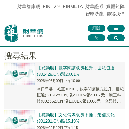
財華智庫網
FINTV
FINMETA
財華證券
媒體矩陣
智庫沙龍
聯絡我們
訂閱
简
搜尋結果
【異動股】數字閱讀板塊拉升，世紀恒通
(301428.CN)漲20.01%
2026年06月09日 上午10:00
今日早盤，截至10:00，數字閱讀板塊拉升。世紀
恒通(301428.CN)漲20.01%報40.07元，漢王科
技(002362.CN)漲10.01%報19.68元，立昂技術
(30...
【異動股】文化傳媒板塊下挫，榮信文化
(301231.CN)跌15.19%
2026年02月12日 下午1:15