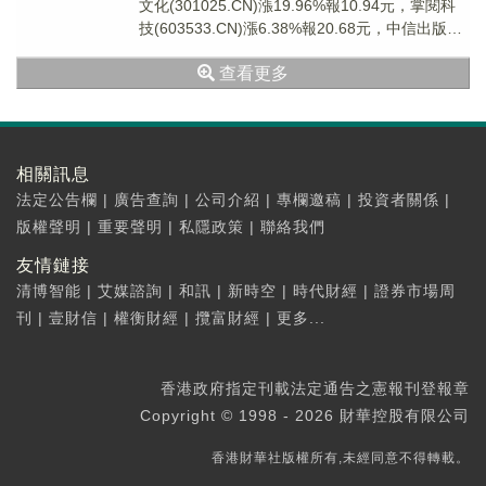
文化(301025.CN)漲19.96%報10.94元，掌閱科
技(603533.CN)漲6.38%報20.68元，中信出版
(300...
查看更多
相關訊息
法定公告欄
|
廣告查詢
|
公司介紹
|
專欄邀稿
|
投資者關係
|
版權聲明
|
重要聲明
|
私隱政策
|
聯絡我們
友情鏈接
清博智能
|
艾媒諮詢
|
和訊
|
新時空
|
時代財經
|
證券市場周
刊
|
壹財信
|
權衡財經
|
攬富財經
|
更多...
香港政府指定刊載法定通告之憲報刊登報章
Copyright © 1998 - 2026 財華控股有限公司
香港財華社版權所有,未經同意不得轉載。