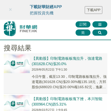
財華智庫網
FINTV
FINMETA
財華證券
媒體矩陣
下載財華財經APP
×
下載APP
智庫沙龍
聯絡我們
把握投資先機
訂閱
简
搜尋結果
【異動股】印制電路板板塊拉升，強達電路
(301628.CN)漲20.0%
2026年05月22日 下午1:30
今日午盤，截至13:30，印制電路板板塊拉升。強
達電路(301628.CN)漲20.00%報135.18元，方邦
股份(688020.CN)漲20.00%報165.82元，逸豪新
材...
【異動股】印制電路板板塊下挫，本川智能
(300964.CN)跌5.31%
2026年03月27日 上午9:45