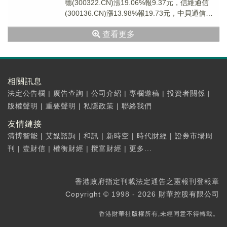
德(300322.CN)漲19.06%報9.37元，信維通信
(300136.CN)漲13.98%報19.73元，中貝通信
(6032...
查看更多
相關訊息
法定公告欄
|
廣告查詢
|
公司介紹
|
專欄邀稿
|
投資者關係
|
版權聲明
|
重要聲明
|
私隱政策
|
聯絡我們
友情鏈接
清博智能
|
艾媒諮詢
|
和訊
|
新時空
|
時代財經
|
證券市場周
刊
|
壹財信
|
權衡財經
|
攬富財經
|
更多...
香港政府指定刊載法定通告之憲報刊登報章
Copyright © 1998 - 2026 財華控股有限公司
香港財華社版權所有,未經同意不得轉載。