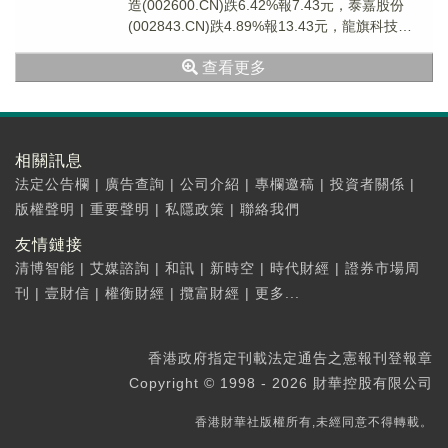
造(002600.CN)跌6.42%報7.43元，泰嘉股份
(002843.CN)跌4.89%報13.43元，龍旗科技
(60334...
查看更多
相關訊息
法定公告欄
|
廣告查詢
|
公司介紹
|
專欄邀稿
|
投資者關係
|
版權聲明
|
重要聲明
|
私隱政策
|
聯絡我們
友情鏈接
清博智能
|
艾媒諮詢
|
和訊
|
新時空
|
時代財經
|
證券市場周
刊
|
壹財信
|
權衡財經
|
攬富財經
|
更多...
香港政府指定刊載法定通告之憲報刊登報章
Copyright © 1998 - 2026 財華控股有限公司
香港財華社版權所有,未經同意不得轉載。