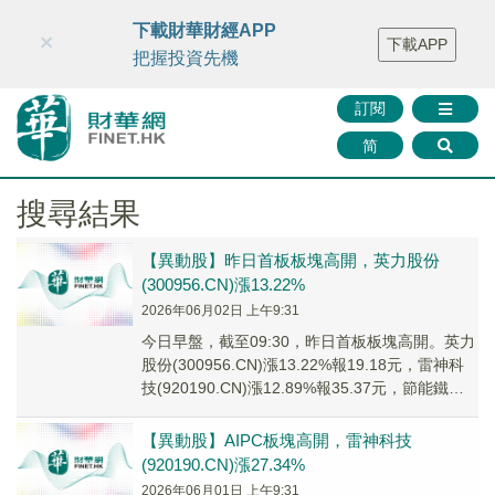
財華智庫網
FINTV
FINMETA
財華證券
媒體矩陣
下載財華財經APP
×
下載APP
智庫沙龍
聯絡我們
把握投資先機
訂閱
简
搜尋結果
【異動股】昨日首板板塊高開，英力股份
(300956.CN)漲13.22%
2026年06月02日 上午9:31
今日早盤，截至09:30，昨日首板板塊高開。英力
股份(300956.CN)漲13.22%報19.18元，雷神科
技(920190.CN)漲12.89%報35.37元，節能鐵漢
(30...
【異動股】AIPC板塊高開，雷神科技
(920190.CN)漲27.34%
2026年06月01日 上午9:31