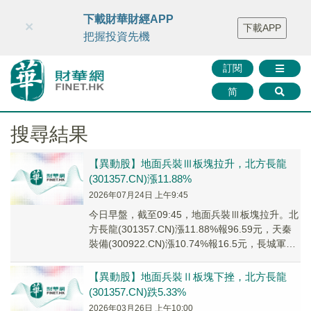
財華智庫網
FINTV
FINMETA
財華證券
媒體矩陣
下載財華財經APP
×
下載APP
智庫沙龍
聯絡我們
把握投資先機
訂閱
简
搜尋結果
【異動股】地面兵裝Ⅲ板塊拉升，北方長龍
(301357.CN)漲11.88%
2026年07月24日 上午9:45
今日早盤，截至09:45，地面兵裝Ⅲ板塊拉升。北
方長龍(301357.CN)漲11.88%報96.59元，天秦
裝備(300922.CN)漲10.74%報16.5元，長城軍工
(60...
【異動股】地面兵裝Ⅱ板塊下挫，北方長龍
(301357.CN)跌5.33%
2026年03月26日 上午10:00