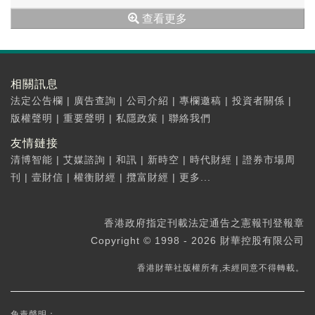
(30...
查看更多
相關訊息
法定公告欄
|
廣告查詢
|
公司介紹
|
專欄邀稿
|
投資者關係
|
版權聲明
|
重要聲明
|
私隱政策
|
聯絡我們
友情鏈接
清博智能
|
艾媒諮詢
|
和訊
|
新時空
|
時代財經
|
證券市場周
刊
|
壹財信
|
權衡財經
|
攬富財經
|
更多...
香港政府指定刊載法定通告之憲報刊登報章
Copyright © 1998 - 2026 財華控股有限公司
香港財華社版權所有,未經同意不得轉載。
免責聲明：