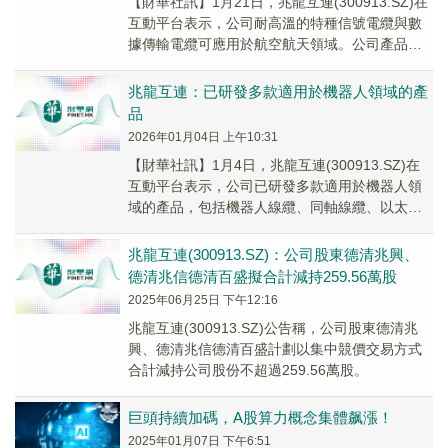
【財華社訊】1月21日，兆龍互連(300913.SZ)在
互動平台表示，公司耐高溫的特種信號電纜與數
據傳輸電纜可應用於航空航天領域。公司產品目
前暫未應用於商業航天領域。公司將始終致...
兆龍互連：已研發多款適用於機器人領域的產
品
2026年01月04日 上午10:31
【財華社訊】1月4日，兆龍互連(300913.SZ)在
互動平台表示，公司已研發多款適用於機器人領
域的產品，包括機器人線纜、同軸線纜、以太網
線纜及機器視覺組件等。公司高度關注國內外...
兆龍互連(300913.SZ)：公司股東德清兆興、
德清兆信德清百盛擬合計減持259.56萬股
2025年06月25日 下午12:16
兆龍互連(300913.SZ)公告稱，公司股東德清兆
興、德清兆信德清百盛計劃以集中競價交易方式
合計減持公司股份不超過259.56萬股。
巨頭持續加碼，A股算力概念集體飙漲！
2025年01月07日 下午6:51