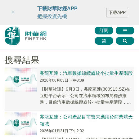
財華智庫網
FINTV
FINMETA
財華證券
媒體矩陣
下載財華財經APP
×
下載APP
智庫沙龍
聯絡我們
把握投資先機
訂閱
简
搜尋結果
兆龍互連：汽車數據線纜處於小批量生產階段
2026年06月03日 下午3:39
【財華社訊】6月3日，兆龍互連(300913.SZ)在
互動平台表示，公司在汽車領域的布局穩步推
進，目前汽車數據線纜處於小批量生產階段，同
時積極配合終端客戶開展審廠和產品驗證相關
工...
兆龍互連：公司產品目前暫未應用於商業航天
領域
2026年01月21日 下午2:02