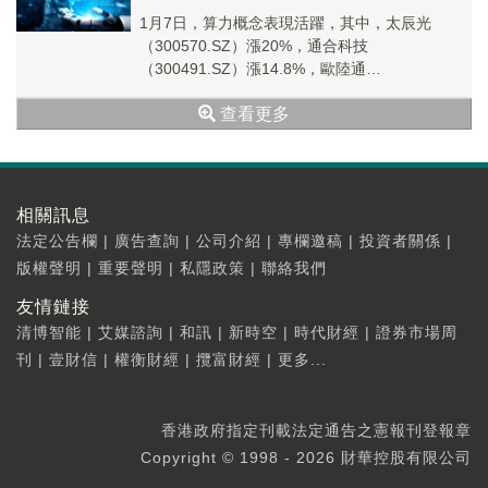
1月7日，算力概念表現活躍，其中，太辰光
（300570.SZ）漲20%，通合科技
（300491.SZ）漲14.8%，歐陸通
（300870.SZ）漲12.54%，兆龍互連（3009...
查看更多
相關訊息
法定公告欄
|
廣告查詢
|
公司介紹
|
專欄邀稿
|
投資者關係
|
版權聲明
|
重要聲明
|
私隱政策
|
聯絡我們
友情鏈接
清博智能
|
艾媒諮詢
|
和訊
|
新時空
|
時代財經
|
證券市場周
刊
|
壹財信
|
權衡財經
|
攬富財經
|
更多...
香港政府指定刊載法定通告之憲報刊登報章
Copyright © 1998 - 2026 財華控股有限公司