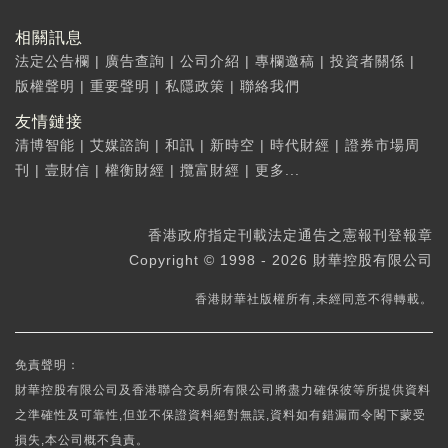
相關訊息
法定公告欄
|
廣告查詢
|
公司介紹
|
專欄邀稿
|
投資者關係
|
版權聲明
|
重要聲明
|
私隱政策
|
聯絡我們
友情鏈接
清博智能
|
艾媒諮詢
|
和訊
|
新時空
|
時代財經
|
證券市場周
刊
|
壹財信
|
權衡財經
|
攬富財經
|
更多...
香港政府指定刊載法定通告之憲報刊登報章
Copyright © 1998 - 2026 財華控股有限公司
香港財華社版權所有,未經同意不得轉載。
免責聲明：
財華控股有限公司及香港聯合交易所有限公司將盡力確保彼等所提供資料
之準確性及可靠性,但並不保證資料絕對無誤,資料如有錯漏而令閣下蒙受
損失,本公司概不負責。