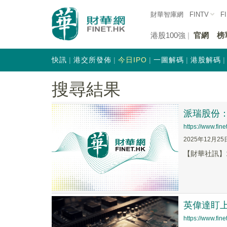
財華智庫網
FINTV
F
港股100強
官網
榜
快訊
港交所發佈
今日IPO
一圖解碼
港股解碼
搜尋結果
派瑞股份：
https://www.fi
2025年12月25
【財華社訊】1
英偉達盯
https://www.fi