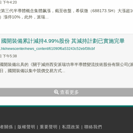
日 下午4:20
股第三代半導體概念集體飙漲，截至收盤，希荻微（688173.SH）大漲超10
SZ）漲停10%，此外，派瑞...
國開裝備累計減持4.99%股份 其減持計劃已實施完畢
net.hk/newscenter/news_content/61090f6a53243c52ebf38cbf
日 下午5:38
國開裝備出具的《關于減持西安派瑞功率半導體變流技術股份有限公司(派瑞股
日，國開裝備以集中競價交易方式...
查看更多
者關係
|
版權聲明
|
重要聲明
|
私隱政策
|
聯絡我們