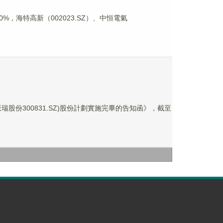
%，海特高新（002023.SZ）、中恒電氣
份300831.SZ)股份計劃實施完畢的告知函》，截至