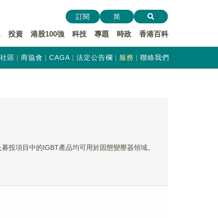
訂閱
简
遞
投資
港股100強
科技
專題
時政
香港百科
社區
商協會
CAGA
法定公告欄
服務
聯絡我們
域
CT及募投項目中的IGBT產品均可用於固態變壓器領域。