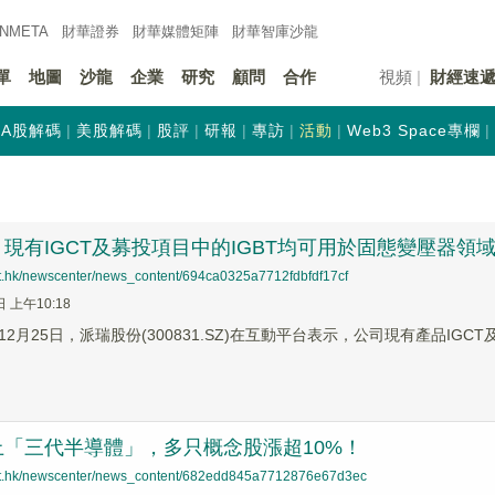
INMETA
財華證券
財華
媒體矩陣
財華
智庫沙龍
單
地圖
沙龍
企業
研究
顧問
合作
視頻
財經速
A股解碼
美股解碼
股評
研報
專訪
活動
Web3 Space專欄
現有IGCT及募投項目中的IGBT均可用於固態變壓器領
net.hk/newscenter/news_content/694ca0325a7712fdbfdf17cf
日 上午10:18
2月25日，派瑞股份(300831.SZ)在互動平台表示，公司現有產品IG
上「三代半導體」，多只概念股漲超10%！
net.hk/newscenter/news_content/682edd845a7712876e67d3ec