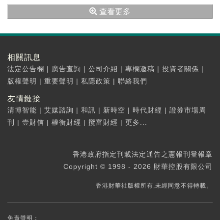
定期報告為準。
查看更多
相關訊息
法定公告欄
|
廣告查詢
|
公司介紹
|
專欄邀稿
|
投資者關係
|
版權聲明
|
重要聲明
|
私隱政策
|
聯絡我們
友情鏈接
清博智能
|
艾媒諮詢
|
和訊
|
新時空
|
時代財經
|
證券市場周
刊
|
壹財信
|
權衡財經
|
攬富財經
|
更多...
香港政府指定刊載法定通告之憲報刊登報章
Copyright © 1998 - 2026 財華控股有限公司
香港財華社版權所有,未經同意不得轉載。
免責聲明：