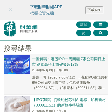
財華智庫網
FINTV
FINMETA
財華證券
媒體矩陣
下載財華財經APP
×
下載APP
智庫沙龍
聯絡我們
把握投資先機
訂閱
简
搜尋結果
一圖解碼：港股IPO一周回顧 7家公司同日上
市 鼎泰高科上市破發超13%
2026年07月13日 下午8:00
過去一周（2026.7.06-7.12），港股IPO市場共有
6家公司遞交上市申請，包括鼎龍股份
（300054.SZ）、鉑科新材（300811.SZ）和芯
天下等。
【IPO前哨】從軟磁粉芯到AI電感，鉑科新材
（300811.SZ）的新故事待驗證
2026年07月10日 下午2:01