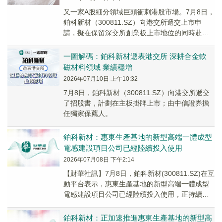
又一家A股細分領域巨頭衝刺港股市場。7月8日，
鉑科新材（300811.SZ）向港交所遞交上市申
請，擬在保留深交所創業板上市地位的同時赴港
融資，實現「A＋H」兩地上市。
一圖解碼：鉑科新材遞表港交所 深耕合金軟
磁材料領域 業績穩增
2026年07月10日 上午10:32
7月8日，鉑科新材（300811.SZ）向港交所遞交
了招股書，計劃在主板掛牌上市；由中信證券擔
任獨家保薦人。
鉑科新材：惠東生產基地的新型高端一體成型
電感建設項目公司已經陸續投入使用
2026年07月08日 下午2:14
【財華社訊】7月8日，鉑科新材(300811.SZ)在互
動平台表示，惠東生產基地的新型高端一體成型
電感建設項目公司已經陸續投入使用，正持續安
裝調試設備。
鉑科新材：正加速推進惠東生產基地的新型高