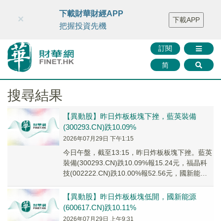
財華智庫網
FINTV
FINMETA
財華證券
媒體矩陣
下載財華財經APP
×
下載APP
智庫沙龍
聯絡我們
把握投資先機
訂閱
简
搜尋結果
【異動股】昨日炸板板塊下挫，藍英裝備
(300293.CN)跌10.09%
2026年07月29日 下午1:15
今日午盤，截至13:15，昨日炸板板塊下挫。藍英
裝備(300293.CN)跌10.09%報15.24元，福晶科
技(002222.CN)跌10.00%報52.56元，國新能源
(60...
【異動股】昨日炸板板塊低開，國新能源
(600617.CN)跌10.11%
2026年07月29日 上午9:31