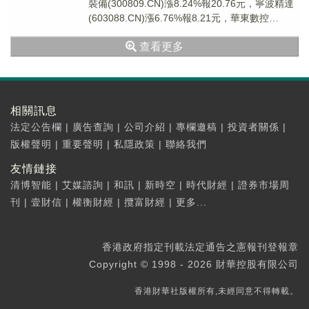
裝備(300809.CN)漲8.24%報20.76元，寧波精達
(603088.CN)漲6.76%報8.21元，華東數控
(00224...
查看更多
相關訊息
法定公告欄
|
廣告查詢
|
公司介紹
|
專欄邀稿
|
投資者關係
|
版權聲明
|
重要聲明
|
私隱政策
|
聯絡我們
友情鏈接
清博智能
|
艾媒諮詢
|
和訊
|
新時空
|
時代財經
|
證券市場周
刊
|
壹財信
|
權衡財經
|
攬富財經
|
更多...
香港政府指定刊載法定通告之憲報刊登報章
Copyright © 1998 - 2026 財華控股有限公司
香港財華社版權所有,未經同意不得轉載。