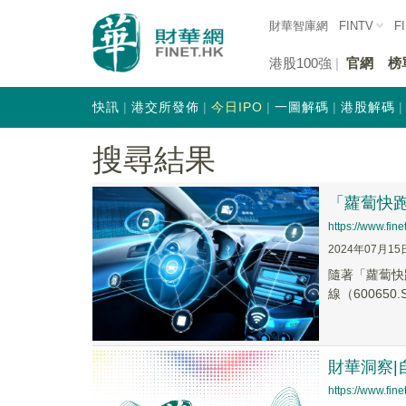
財華智庫網
FINTV
F
港股100強
官網
榜
快訊
港交所發佈
今日IPO
一圖解碼
港股解碼
搜尋結果
「蘿蔔快
https://www.fi
2024年07月15
隨著「蘿蔔快跑
線（600650.
財華洞察
https://www.fi