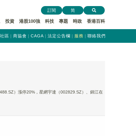
訂閱
简
遞
投資
港股100強
科技
專題
時政
香港百科
社區
商協會
CAGA
法定公告欄
服務
聯絡我們
.SZ）漲停20%，星網宇達（002829.SZ）、錦江在