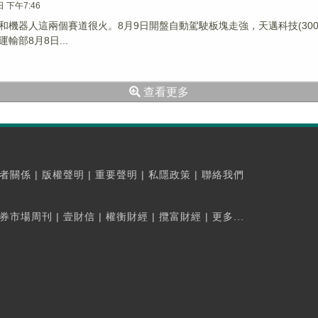
日 下午7:46
機器人這兩個賽道很火。8月9日開盤自動駕駛板塊走強，天邁科技(300807.S
輸部8月8日...
查看更多
者關係
|
版權聲明
|
重要聲明
|
私隱政策
|
聯絡我們
券市場周刊
|
壹財信
|
權衡財經
|
攬富財經
|
更多...