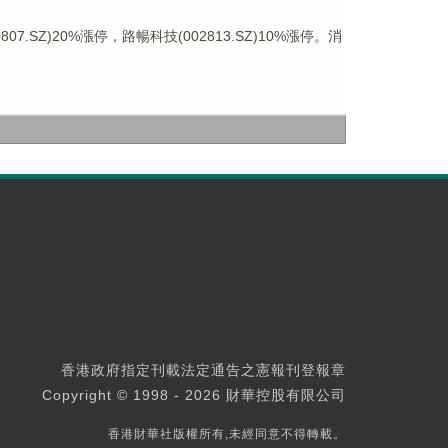
Z)20%漲停，路暢科技(002813.SZ)10%漲停。消
香港政府指定刊載法定通告之憲報刊登報章
Copyright © 1998 - 2026 財華控股有限公司
香港財華社版權所有,未經同意不得轉載。