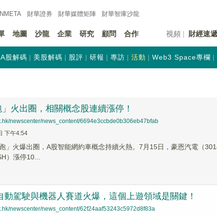
INMETA
財華證券
財華
媒體矩陣
財華
智庫沙龍
單
地圖
沙龍
企業
研究
顧問
合作
視頻
財經速
A股解碼
美股解碼
股評
研報
專訪
活動
Web3 Space專欄
跑」火出圈，相關概念股連續漲停！
net.hk/newscenter/news_content/6694e3ccbde0b306eb47bfab
日 下午4:54
」火爆出圈，A股智能網約車概念持續火熱。7月15日，豪恩汽電（301488
SH）漲停10...
|自動駕駛與機器人賽道火爆，這個上遊領域是關鍵！
net.hk/newscenter/news_content/62f24aaf53243c5972d8f83a