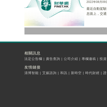
2022年08月09
最近自動駕駛和
息面上，交通運
相關訊息
法定公告欄
|
廣告查詢
|
公司介紹
|
專欄邀稿
|
投資
友情鏈接
清博智能
|
艾媒諮詢
|
和訊
|
新時空
|
時代財經
|
證