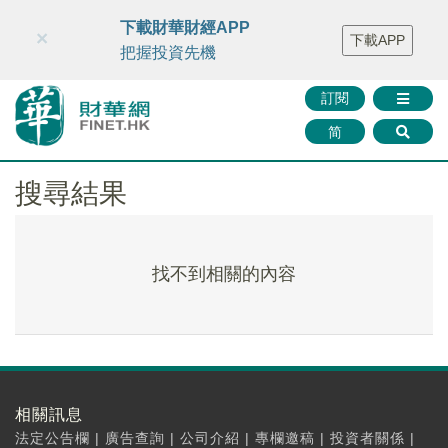
財華智庫網
FINTV
FINMETA
財華證券
媒體矩陣
下載財華財經APP
×
下載APP
智庫沙龍
聯絡我們
把握投資先機
訂閱
简
搜尋結果
找不到相關的內容
相關訊息
法定公告欄
|
廣告查詢
|
公司介紹
|
專欄邀稿
|
投資者關係
|