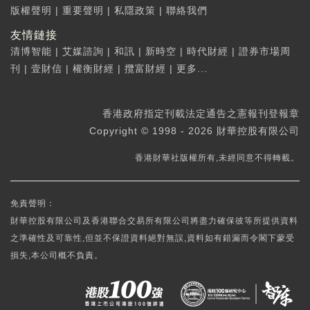
版權聲明
|
重要聲明
|
私隱政策
|
聯絡我們
友情鏈接
清博智能
|
艾媒諮詢
|
和訊
|
新時空
|
時代財經
|
證券市場周
刊
|
壹財信
|
權衡財經
|
攬富財經
|
更多...
香港政府指定刊載法定通告之憲報刊登報章
Copyright © 1998 - 2026 財華控股有限公司
香港財華社版權所有,未經同意不得轉載。
免責聲明：
財華控股有限公司及香港聯合交易所有限公司將盡力確保彼等所提供資料
之準確性及可靠性,但並不保證資料絕對無誤,資料如有錯漏而令閣下蒙受
損失,本公司概不負責。