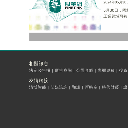
2024年05月30
5月30日，
工業領域可被廣
相關訊息
法定公告欄
|
廣告查詢
|
公司介紹
|
專欄邀稿
|
投資
友情鏈接
清博智能
|
艾媒諮詢
|
和訊
|
新時空
|
時代財經
|
證