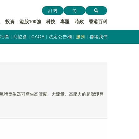
訂閱
简
遞
投資
港股100強
科技
專題
時政
香港百科
社區
商協會
CAGA
法定公告欄
服務
聯絡我們
純臭氧氣體發生器可產生高濃度、大流量、高壓力的超潔淨臭