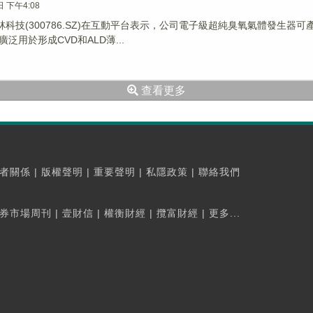
日 下午4:08
國林科技(300786.SZ)在互動平台表示，公司電子級超純臭氧氣體發生
泛用於形成CVD和ALD薄...
查看更多
者關係
|
版權聲明
|
重要聲明
|
私隱政策
|
聯絡我們
券市場周刊
|
壹財信
|
權衡財經
|
攬富財經
|
更多...