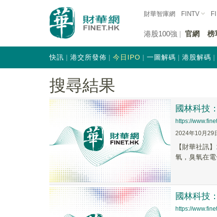
財華智庫網
FINTV
F
港股100強
官網
榜
快訊
港交所發佈
今日IPO
一圖解碼
港股解碼
搜尋結果
國林科技
https://www.fi
2024年10月29
【財華社訊】
氧，臭氧在電
國林科技
https://www.fi