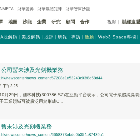
INMETA
財華證券
財華
媒體矩陣
財華
智庫沙龍
單
地圖
沙龍
企業
研究
顧問
合作
視頻
財經速
A股解碼
美股解碼
股評
研報
專訪
活動
Web3 Space專欄
：公司暫未涉及光刻機業務
net.hk/newscenter/news_content/67208e1e53243c03f8d58d44
日 下午3:25
10月29日，國林科技(300786.SZ)在互動平台表示，公司電子級超
子工業領域可被廣泛用於形成C...
：暫未涉及光刻機業務
net.hk/newscenter/news_content/6658373ebde0b354a87439a1