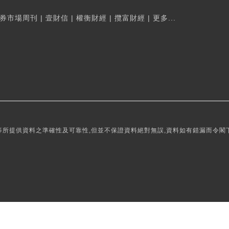
券市場周刊
|
壹財信
|
權衡財經
|
攬富財經
|
更多...
所提供資料之準確性及可靠性,但並不保證資料絕對無誤,資料如有錯漏而令閣