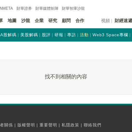
INMETA
財華證券
財華
媒體矩陣
財華
智庫沙龍
單
地圖
沙龍
企業
研究
顧問
合作
視頻
財經速
A股解碼
美股解碼
股評
研報
專訪
活動
Web3 Space專欄
找不到相關的內容
者關係
|
版權聲明
|
重要聲明
|
私隱政策
|
聯絡我們