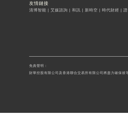
友情鏈接
清博智能
|
艾媒諮詢
|
和訊
|
新時空
|
時代財經
|
證
免責聲明：
財華控股有限公司及香港聯合交易所有限公司將盡力確保彼等