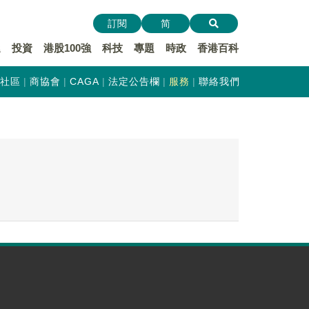
訂閱
简
遞
投資
港股100強
科技
專題
時政
香港百科
社區
商協會
CAGA
法定公告欄
服務
聯絡我們