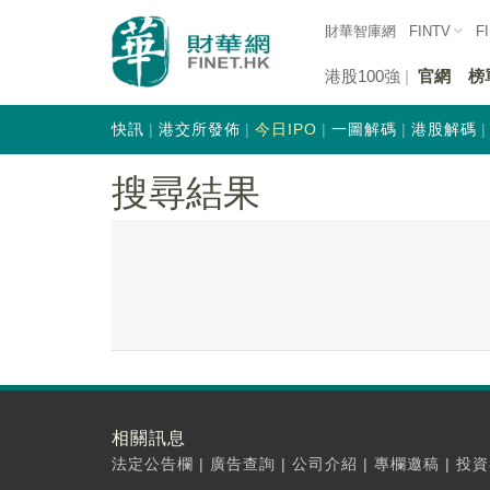
財華智庫網
FINTV
F
港股100強
官網
榜
快訊
港交所發佈
今日IPO
一圖解碼
港股解碼
搜尋結果
相關訊息
法定公告欄
|
廣告查詢
|
公司介紹
|
專欄邀稿
|
投資