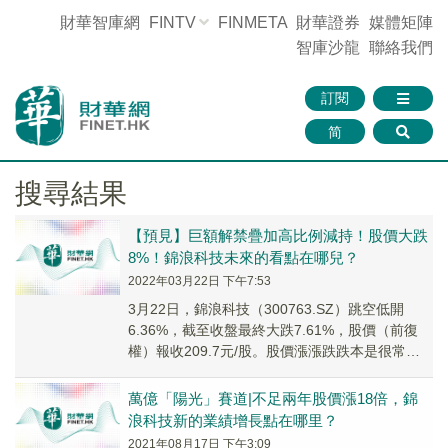
財華智庫網
FINTV
FINMETA
財華證券
媒體矩陣
智庫沙龍
聯絡我們
訂閱
简
搜尋結果
【預見】巨額解禁疊加高比例減持！股價大跌
8%！錦浪科技未來的看點在哪兒？
2022年03月22日 下午7:53
3月22日，錦浪科技（300763.SZ）跳空低開
6.36%，截至收盤最終大跌7.61%，股價（前復
權）報收209.7元/股。股價漲漲跌跌本是很常見
的事情，但該股此次跳空暴跌其實是因為利空消
息的刺激。
萬億「陽光」賽道|不足兩年股價漲18倍，錦
浪科技新的業績增長點在哪里？
2021年08月17日 下午3:09