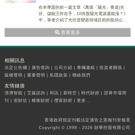
在本專題的前一篇文章《萬億「陽光」賽道|光
伏、儲能王炸在手，10倍股陽光電源還能漲？》
中，筆者介紹了光伏逆變器領域目前的龍頭公司
有兩家，分别是華為、陽光電源
查看更多
（300274.SZ）...
相關訊息
法定公告欄
|
廣告查詢
|
公司介紹
|
專欄邀稿
|
投資者關係
|
版權聲明
|
重要聲明
|
私隱政策
|
聯絡我們
友情鏈接
清博智能
|
艾媒諮詢
|
和訊
|
新時空
|
時代財經
|
證券市場周
刊
|
壹財信
|
權衡財經
|
攬富財經
|
更多...
香港政府指定刊載法定通告之憲報刊登報章
Copyright © 1998 - 2026 財華控股有限公司