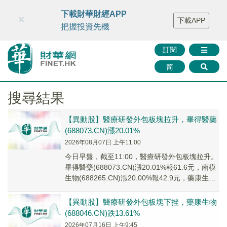
財華智庫網
FINTV
FINMETA
財華證券
媒體矩陣
下載財華財經APP
×
下載APP
智庫沙龍
聯絡我們
把握投資先機
訂閱
简
搜尋結果
【異動股】醫療研發外包板塊拉升，畢得醫藥
(688073.CN)漲20.01%
2026年08月07日 上午11:00
今日早盤，截至11:00，醫療研發外包板塊拉升。
畢得醫藥(688073.CN)漲20.01%報61.6元，南模
生物(688265.CN)漲20.00%報42.9元，藥康生物
(68...
【異動股】醫療研發外包板塊下挫，藥康生物
(688046.CN)跌13.61%
2026年07月16日 上午9:45