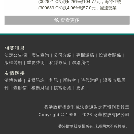
(002821.CN)跌5.26%報104.77元，海特生物
(300683.CN)跌4.06%報57.0元，誠達藥業
(301201...
查看更多
相關訊息
法定公告欄
|
廣告查詢
|
公司介紹
|
專欄邀稿
|
投資者關係
|
版權聲明
|
重要聲明
|
私隱政策
|
聯絡我們
友情鏈接
清博智能
|
艾媒諮詢
|
和訊
|
新時空
|
時代財經
|
證券市場周
刊
|
壹財信
|
權衡財經
|
攬富財經
|
更多...
香港政府指定刊載法定通告之憲報刊登報章
Copyright © 1998 - 2026 財華控股有限公司
香港財華社版權所有,未經同意不得轉載。