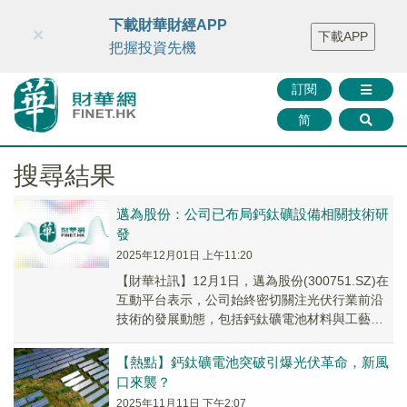
財華智庫網
FINTV
FINMETA
財華證券
媒體矩陣
下載財華財經APP
×
下載APP
智庫沙龍
聯絡我們
把握投資先機
訂閱
简
搜尋結果
邁為股份：公司已布局鈣鈦礦設備相關技術研
發
2025年12月01日 上午11:20
【財華社訊】12月1日，邁為股份(300751.SZ)在
互動平台表示，公司始終密切關注光伏行業前沿
技術的發展動態，包括鈣鈦礦電池材料與工藝的
創新突破。目前，公司已布局鈣鈦礦設備相...
【熱點】鈣鈦礦電池突破引爆光伏革命，新風
口來襲？
2025年11月11日 下午2:07