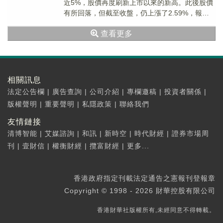
近5%，股價再度刷新上市以來的新高。此後股價
有所回落，但截至收盤，仍上漲了2.59%，報收
537.62元/股，最新總市值為5...
查看更多
相關訊息
法定公告欄
|
廣告查詢
|
公司介紹
|
專欄邀稿
|
投資者關係
|
版權聲明
|
重要聲明
|
私隱政策
|
聯絡我們
友情鏈接
清博智能
|
艾媒諮詢
|
和訊
|
新時空
|
時代財經
|
證券市場周
刊
|
壹財信
|
權衡財經
|
攬富財經
|
更多...
香港政府指定刊載法定通告之憲報刊登報章
Copyright © 1998 - 2026 財華控股有限公司
香港財華社版權所有,未經同意不得轉載。