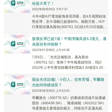
份簽大單了！
2022年09月05日 下午7:37
今年A股HJT電池板塊表現亮眼，從4月底開始強
勢反彈，至今漲幅已超過80%。個股方面，HJT
行業龍頭邁為股份(300751.SZ)從4月15日低點至
8月23日高點，股價累計上漲9...
股價反彈已超7成！中期淨賺高達4.2億元，邁
為股份有何能耐？
2022年07月08日 上午10:38
7月6日，「光伏設備龍頭」邁為股份
（300751.SZ）發佈了半年報業績預告，預計
2022年上半年實現歸屬淨利潤為3.30億至4.20億
元，同比增長30.92%至66.63%；實...
掘金光伏設備|「小巨人」也有苦惱，帝爾激
光如何持續成長？
2022年06月06日 上午10:03
帝爾激光（300776.SZ）的業績表現遠不如通威
股份（600438.SH）、隆基綠能（601012.SH）
等產業鏈主要環節的霸主，同樣也不及邁為股份