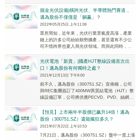
（300751.SZ）、晶盛...
掘金光伏設備|橫跨光伏、半導體熱門賽道，
邁為股份不僅僅是「躺赢」？
2022年05月25日 上午11:06
眾所周知，近年來，光伏行業景氣度高漲，產業
鏈上的許多公司紛紛順勢擴產，甚至還有不少公
司不惜跨界也要入局光伏領域。而與此同時，此
前也在積極擴產的光伏設備龍頭邁為股份
（300751....
光伏電池「新貴」|國產HJT整線設備首次出
口！邁為股份有何獨特之處？
2021年12月13日 下午9:00
前不久，邁為股份（300751.SZ）宣佈稱，公司
與REC集團簽訂了400MW異質結電池（HJT）整
線設備訂單，公司將供應PECVD、PVD、絲網印
刷等HJT電池核心生產設備，用...
【預見】上市兩年半股價已飙升14倍！邁為
股份（300751.SZ）還能瘋狂多久？
2021年07月22日 上午10:53
7月21日，邁為股份（300751.SZ）盤中一度上漲