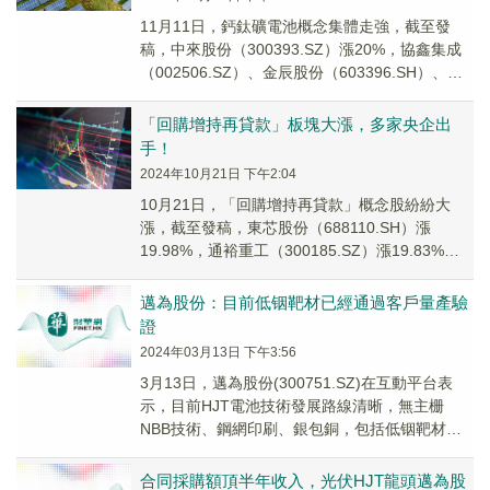
11月11日，鈣鈦礦電池概念集體走強，截至發
稿，中來股份（300393.SZ）漲20%，協鑫集成
（002506.SZ）、金辰股份（603396.SH）、阿
特斯（688472.SH...
「回購增持再貸款」板塊大漲，多家央企出
手！
2024年10月21日 下午2:04
10月21日，「回購增持再貸款」概念股紛紛大
漲，截至發稿，東芯股份（688110.SH）漲
19.98%，通裕重工（300185.SZ）漲19.83%，
邁為股份（300751.SZ...
邁為股份：目前低铟靶材已經通過客戶量產驗
證
2024年03月13日 下午3:56
3月13日，邁為股份(300751.SZ)在互動平台表
示，目前HJT電池技術發展路線清晰，無主栅
NBB技術、鋼網印刷、銀包銅，包括低铟靶材的
導入都助力行業持續降本增效。目前低铟靶...
合同採購額頂半年收入，光伏HJT龍頭邁為股