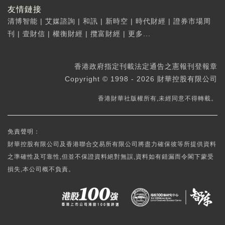
友情鏈接
清博智能
|
艾媒諮詢
|
和訊
|
新時空
|
時代財經
|
證券市場周
刊
|
壹財信
|
權衡財經
|
攬富財經
|
更多...
香港政府指定刊載法定通告之憲報刊登報章
Copyright © 1998 - 2026 財華控股有限公司
香港財華社版權所有,未經同意不得轉載。
免責聲明：
財華控股有限公司及香港聯合交易所有限公司將盡力確保彼等所提供資料
之準確性及可靠性,但並不保證資料絕對無誤,資料如有錯漏而令閣下蒙受
損失,本公司概不負責。