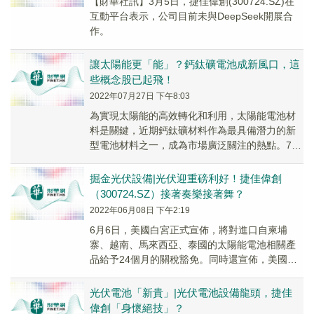
【財華社訊】3月5日，捷佳偉創(300724.SZ)在
互動平台表示，公司目前未與DeepSeek開展合
作。
讓太陽能更「能」？鈣鈦礦電池成新風口，這
些概念股已起飛！
2022年07月27日 下午8:03
為實現太陽能的高效轉化和利用，太陽能電池材
料是關鍵，近期鈣鈦礦材料作為最具備潛力的新
型電池材料之一，成為市場廣泛關注的熱點。7月
27日，鈣鈦礦電池板塊強勢崛起，概念指數大漲
逾3%...
掘金光伏設備|光伏迎重磅利好！捷佳偉創
（300724.SZ）接著奏樂接著舞？
2022年06月08日 下午2:19
6月6日，美國白宮正式宣佈，將對進口自柬埔
寨、越南、馬來西亞、泰國的太陽能電池相關產
品給予24個月的關稅豁免。同時還宣佈，美國有
望在2024年之前將其太陽能發電能力提高兩倍。
在此...
光伏電池「新貴」|光伏電池設備龍頭，捷佳
偉創「身懷絕技」？