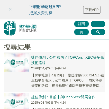
財華智庫網
FINTV
FINMETA
財華證券
媒體矩陣
下載財華財經APP
×
下載APP
智庫沙龍
聯絡我們
把握投資先機
訂閱
简
搜尋結果
捷佳偉創：公司布局了TOPCon、XBC等多條
技術路線
2026年04月29日 下午4:24
【財華社訊】4月29日，捷佳偉創(300724.SZ)在
互動平台表示，公司布局了TOPCon、XBC等多
條技術路線，在各條技術路線中擁有提供整線設
備的能力，公司會積極開拓相關市場。
捷佳偉創：目前未與DeepSeek開展合作
2025年03月05日 下午4:24