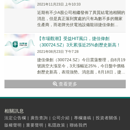
2021年11月23日 上午10:33
近期有不少A股公司相繼發佈了異質結電池相關的
消息，但是真正落到實處的只有為數不多的幾家
生產商，而老牌光伏電池設備龍頭捷佳偉創
（300724.SZ）正是其中之一。
【市場觀潮】受益HIT風口，捷佳偉創
（300724.SZ）3天累漲近25%創歷史新高！
2021年08月23日 下午7:28
捷佳偉創（300724.SZ）今日震蕩整理，自8月19
號跳空大漲至今，3天漲幅近25%，今日盤中價格
創歷史新高，表現強勢。消息面，8月18日，捷佳
偉創首批管式異質結PECVD工藝...
查看更多
相關訊息
法定公告欄
|
廣告查詢
|
公司介紹
|
專欄邀稿
|
投資者關係
|
版權聲明
|
重要聲明
|
私隱政策
|
聯絡我們