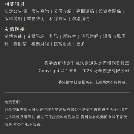
相關訊息
法定公告欄
|
廣告查詢
|
公司介紹
|
專欄邀稿
|
投資者關係
|
版權聲明
|
重要聲明
|
私隱政策
|
聯絡我們
友情鏈接
清博智能
|
艾媒諮詢
|
和訊
|
新時空
|
時代財經
|
證券市場周
刊
|
壹財信
|
權衡財經
|
攬富財經
|
更多...
香港政府指定刊載法定通告之憲報刊登報章
Copyright © 1998 - 2026 財華控股有限公司
香港財華社版權所有,未經同意不得轉載。
免責聲明：
財華控股有限公司及香港聯合交易所有限公司將盡力確保彼等所提供資料
之準確性及可靠性,但並不保證資料絕對無誤,資料如有錯漏而令閣下蒙受
損失,本公司概不負責。