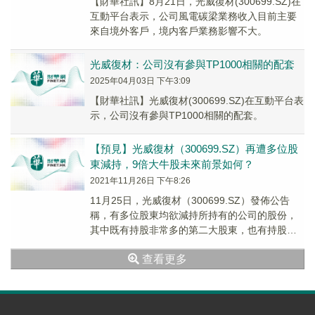
【財華社訊】8月21日，光威復材(300699.SZ)在
互動平台表示，公司風電碳梁業務收入目前主要
來自境外客戶，境内客戶業務影響不大。
光威復材：公司沒有參與TP1000相關的配套
2025年04月03日 下午3:09
【財華社訊】光威復材(300699.SZ)在互動平台表
示，公司沒有參與TP1000相關的配套。
【預見】光威復材（300699.SZ）再遭多位股
東減持，9倍大牛股未來前景如何？
2021年11月26日 下午8:26
11月25日，光威復材（300699.SZ）發佈公告
稱，有多位股東均欲減持所持有的公司的股份，
其中既有持股非常多的第二大股東，也有持股比
較少的8名高管。受此消息的影響，該公司的股...
查看更多