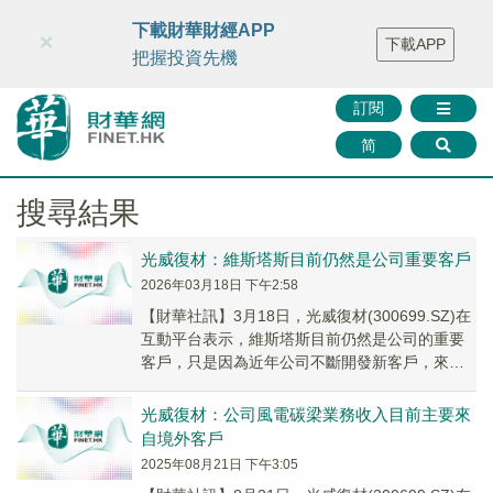
財華智庫網
FINTV
FINMETA
財華證券
媒體矩陣
下載財華財經APP
×
下載APP
智庫沙龍
聯絡我們
把握投資先機
訂閱
简
搜尋結果
光威復材：維斯塔斯目前仍然是公司重要客戶
2026年03月18日 下午2:58
【財華社訊】3月18日，光威復材(300699.SZ)在
互動平台表示，維斯塔斯目前仍然是公司的重要
客戶，只是因為近年公司不斷開發新客戶，來自
維斯塔斯的業務在公司風電碳梁業務中的比例有
所下降。
光威復材：公司風電碳梁業務收入目前主要來
自境外客戶
2025年08月21日 下午3:05