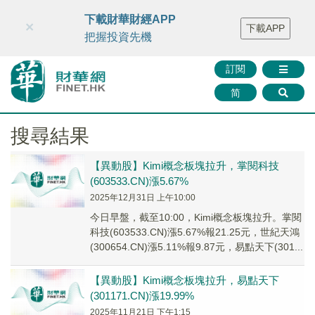
財華智庫網
FINTV
FINMETA
財華證券
媒體矩陣
下載財華財經APP
×
下載APP
智庫沙龍
聯絡我們
把握投資先機
訂閱
简
搜尋結果
【異動股】Kimi概念板塊拉升，掌閱科技
(603533.CN)漲5.67%
2025年12月31日 上午10:00
今日早盤，截至10:00，Kimi概念板塊拉升。掌閱
科技(603533.CN)漲5.67%報21.25元，世紀天鴻
(300654.CN)漲5.11%報9.87元，易點天下(301...
【異動股】Kimi概念板塊拉升，易點天下
(301171.CN)漲19.99%
2025年11月21日 下午1:15