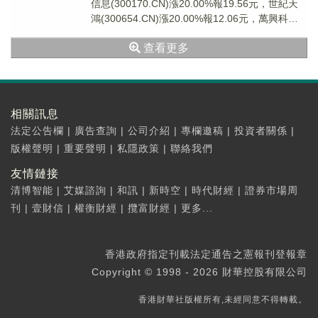
信息(300170.CN)漲20.00%報19.56元，世紀天
鴻(300654.CN)漲20.00%報12.06元，萬興科技
(...
查看更多
相關訊息
法定公告欄
|
廣告查詢
|
公司介紹
|
專欄邀稿
|
投資者關係
|
版權聲明
|
重要聲明
|
私隱政策
|
聯絡我們
友情鏈接
清博智能
|
艾媒諮詢
|
和訊
|
新時空
|
時代財經
|
證券市場周
刊
|
壹財信
|
權衡財經
|
攬富財經
|
更多...
香港政府指定刊載法定通告之憲報刊登報章
Copyright © 1998 - 2026 財華控股有限公司
香港財華社版權所有,未經同意不得轉載。