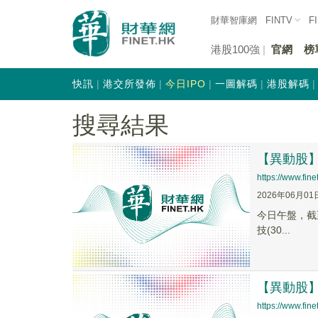
財華智庫網
FINTV
F
港股100強
官網
榜
快訊
港交所發佈
今日IPO
一圖解碼
港股解碼
搜尋結果
【異動股】華
https://www.fi
2026年06月01
今日午盤，截至1
技(30...
【異動股】華
https://www.fi