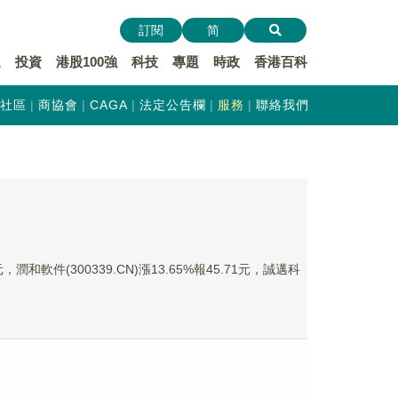
訂閱
简
遞
投資
港股100強
科技
專題
時政
香港百科
社區
商協會
CAGA
法定公告欄
服務
聯絡我們
潤和軟件(300339.CN)漲13.65%報45.71元，誠邁科