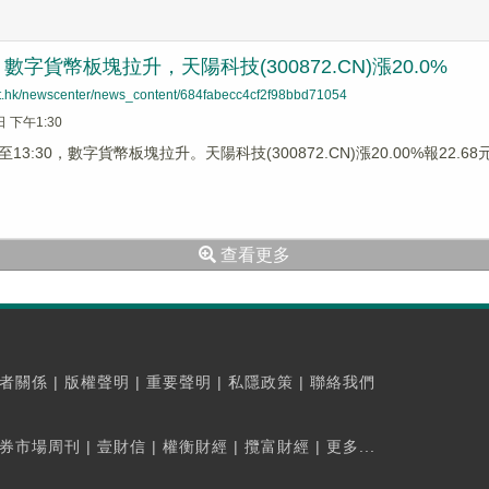
字貨幣板塊拉升，天陽科技(300872.CN)漲20.0%
net.hk/newscenter/news_content/684fabecc4cf2f98bbd71054
日 下午1:30
3:30，數字貨幣板塊拉升。天陽科技(300872.CN)漲20.00%報22.68元，
查看更多
者關係
|
版權聲明
|
重要聲明
|
私隱政策
|
聯絡我們
券市場周刊
|
壹財信
|
權衡財經
|
攬富財經
|
更多...