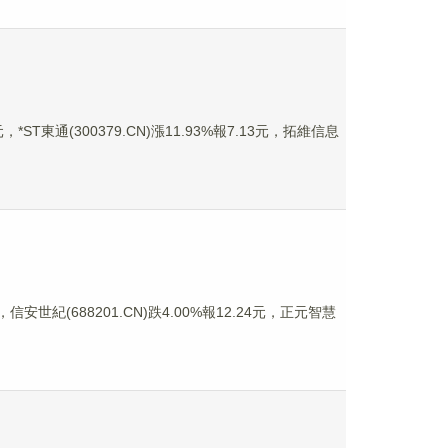
*ST東通(300379.CN)漲11.93%報7.13元，拓維信息
信安世紀(688201.CN)跌4.00%報12.24元，正元智慧