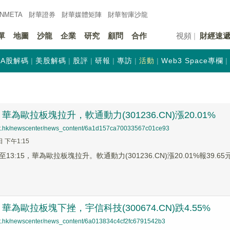
INMETA
財華證券
財華
媒體矩陣
財華
智庫沙龍
單
地圖
沙龍
企業
研究
顧問
合作
視頻
財經速
A股解碼
美股解碼
股評
研報
專訪
活動
Web3 Space專欄
為歐拉板塊拉升，軟通動力(301236.CN)漲20.01%
net.hk/newscenter/news_content/6a1d157ca70033567c01ce93
日 下午1:15
3:15，華為歐拉板塊拉升。軟通動力(301236.CN)漲20.01%報39.65元，
為歐拉板塊下挫，宇信科技(300674.CN)跌4.55%
net.hk/newscenter/news_content/6a013834c4cf2fc6791542b3