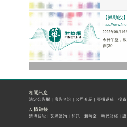
【異動股】數
https://www.fi
2025年06月16
今日午盤，截至1
創(30...
相關訊息
法定公告欄
|
廣告查詢
|
公司介紹
|
專欄邀稿
|
投資
友情鏈接
清博智能
|
艾媒諮詢
|
和訊
|
新時空
|
時代財經
|
證