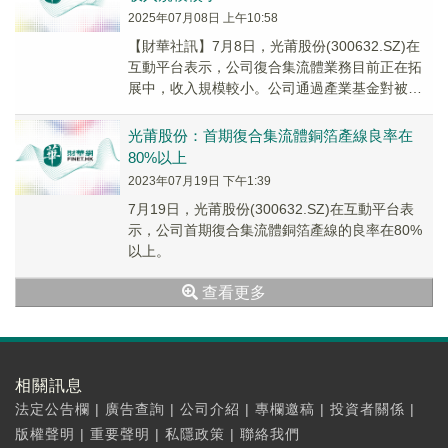
2025年07月08日 上午10:58
【財華社訊】7月8日，光莆股份(300632.SZ)在
互動平台表示，公司復合集流體業務目前正在拓
展中，收入規模較小。公司通過產業基金對被投
資企業進行戰略投資佈局，並與被投資企業在...
光莆股份：首期復合集流體銅箔產線良率在
80%以上
2023年07月19日 下午1:39
7月19日，光莆股份(300632.SZ)在互動平台表
示，公司首期復合集流體銅箔產線的良率在80%
以上。
查看更多
相關訊息
法定公告欄
|
廣告查詢
|
公司介紹
|
專欄邀稿
|
投資者關係
|
版權聲明
|
重要聲明
|
私隱政策
|
聯絡我們