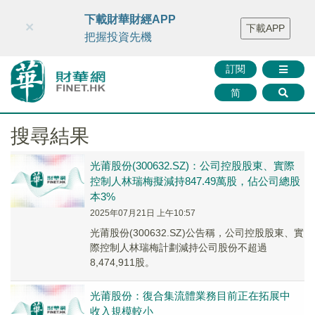
財華智庫網
FINTV
FINMETA
財華證券
媒體矩陣
下載財華財經APP
×
下載APP
智庫沙龍
聯絡我們
把握投資先機
訂閱
简
搜尋結果
光莆股份(300632.SZ)：公司控股股東、實際
控制人林瑞梅擬減持847.49萬股，佔公司總股
本3%
2025年07月21日 上午10:57
光莆股份(300632.SZ)公告稱，公司控股股東、實
際控制人林瑞梅計劃減持公司股份不超過
8,474,911股。
光莆股份：復合集流體業務目前正在拓展中
收入規模較小