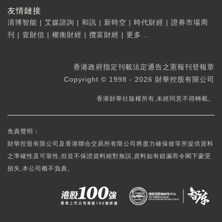
友情鏈接
清博智能
|
艾媒諮詢
|
和訊
|
新時空
|
時代財經
|
證券市場周
刊
|
壹財信
|
權衡財經
|
攬富財經
|
更多...
香港政府指定刊載法定通告之憲報刊登報章
Copyright © 1998 - 2026 財華控股有限公司
香港財華社版權所有,未經同意不得轉載。
免責聲明：
財華控股有限公司及香港聯合交易所有限公司將盡力確保彼等所提供資料
之準確性及可靠性,但並不保證資料絕對無誤,資料如有錯漏而令閣下蒙受
損失,本公司概不負責。