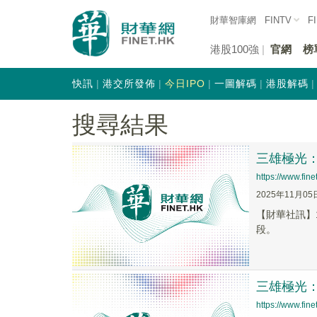
財華智庫網
FINTV
F
港股100強
官網
榜
快訊
港交所發佈
今日IPO
一圖解碼
港股解碼
搜尋結果
三雄極光
https://www.fi
2025年11月05
【財華社訊】
段。
三雄極光
https://www.fi