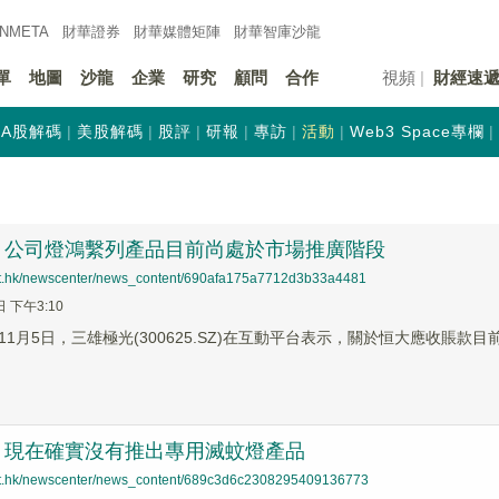
INMETA
財華證券
財華
媒體矩陣
財華
智庫沙龍
單
地圖
沙龍
企業
研究
顧問
合作
視頻
財經速
A股解碼
美股解碼
股評
研報
專訪
活動
Web3 Space專欄
：公司燈鴻繫列產品目前尚處於市場推廣階段
net.hk/newscenter/news_content/690afa175a7712d3b33a4481
日 下午3:10
11月5日，三雄極光(300625.SZ)在互動平台表示，關於恒大應收賬
：現在確實沒有推出專用滅蚊燈產品
net.hk/newscenter/news_content/689c3d6c2308295409136773