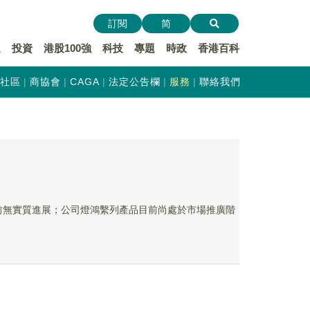
訂閱
简
遞
投資
港股100強
科技
專題
時政
香港百科
社區
商協會
CAGA
法定公告欄
服務
聯絡我們
款目前無實質進展；公司燈鴻繫列產品目前尚處於市場推廣階