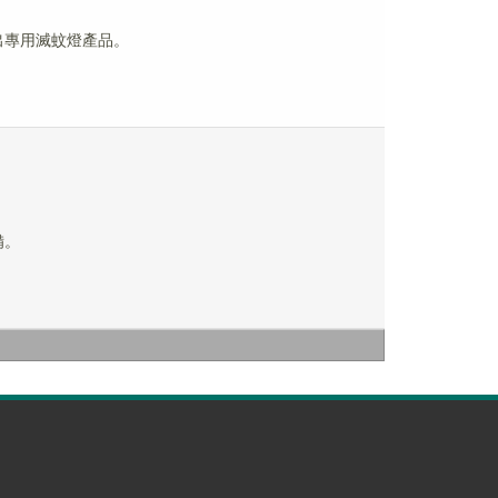
推出專用滅蚊燈產品。
備。