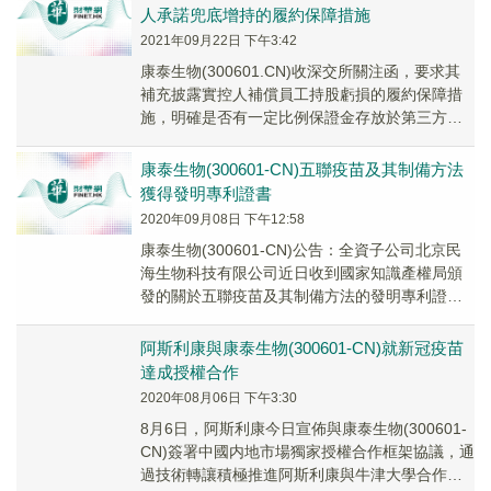
人承諾兜底增持的履約保障措施
2021年09月22日 下午3:42
康泰生物(300601.CN)收深交所關注函，要求其
補充披露實控人補償員工持股虧損的履約保障措
施，明確是否有一定比例保證金存放於第三方或
上市公司，並充分提示履約風險。要求說明實
控...
康泰生物(300601-CN)五聯疫苗及其制備方法
獲得發明專利證書
2020年09月08日 下午12:58
康泰生物(300601-CN)公告：全資子公司北京民
海生物科技有限公司近日收到國家知識產權局頒
發的關於五聯疫苗及其制備方法的發明專利證
書，專利名稱：一種吸附無細胞百白破-脊髓灰
質...
阿斯利康與康泰生物(300601-CN)就新冠疫苗
達成授權合作
2020年08月06日 下午3:30
8月6日，阿斯利康今日宣佈與康泰生物(300601-
CN)簽署中國内地市場獨家授權合作框架協議，通
過技術轉讓積極推進阿斯利康與牛津大學合作的