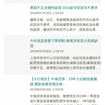
腺病毒載體新冠疫苗AZD1222在中國...
產能不足全國性缺貨 百白破等疫苗供不應求
2019年07月18日 上午8:54
據新京報，近日，有媒體報道稱深圳市百白破等
疫苗供不應求，深圳衛健委發佈消息稱此為全國
性缺貨。據深圳市疾控中心表示，因疫苗生產企
業產能不足，導致部分國家免疫規劃一類疫苗供
應緊張，存...
今年批簽發量下降明顯 麻風等疫苗大面積缺
貨
2019年05月06日 上午8:29
上海市疾控中心日前消息稱，由於目前全國供8月
齡寶寶接種的麻疹風疹聯合減毒活疫苗(麻風疫苗)
供應不足，經專家討論併經上海市衛生健康委同
意，上海市將使用麻疹腮腺炎風疹聯合減毒活疫
苗(...
【大行報告】中泰證券：19年大品種放量繼
續 重點推薦智飛生物
2019年04月18日 上午9:45
中泰證券發表研報指，整體而言2019年一季度疫
苗行業批簽發量相對歷年有所減少，HPV疫苗、