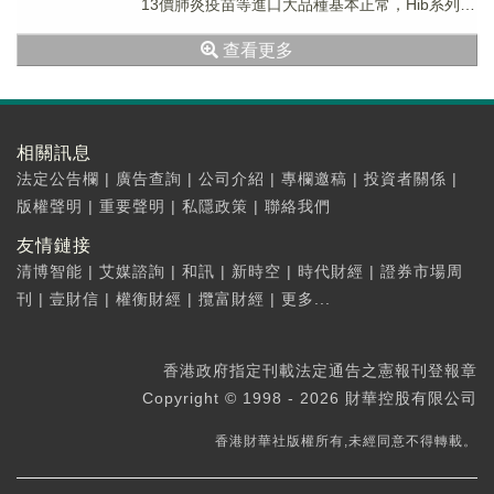
13價肺炎疫苗等進口大品種基本正常，Hib系列疫
苗簽發量較少。 研報認為，2017...
查看更多
相關訊息
法定公告欄
|
廣告查詢
|
公司介紹
|
專欄邀稿
|
投資者關係
|
版權聲明
|
重要聲明
|
私隱政策
|
聯絡我們
友情鏈接
清博智能
|
艾媒諮詢
|
和訊
|
新時空
|
時代財經
|
證券市場周
刊
|
壹財信
|
權衡財經
|
攬富財經
|
更多...
香港政府指定刊載法定通告之憲報刊登報章
Copyright © 1998 - 2026 財華控股有限公司
香港財華社版權所有,未經同意不得轉載。