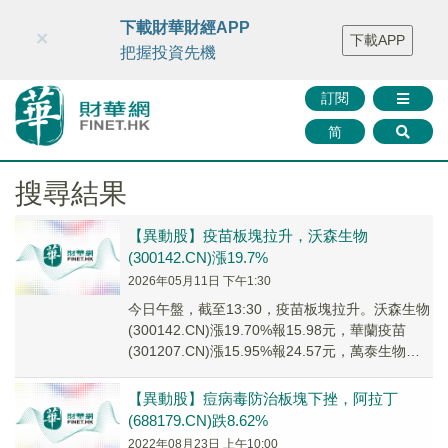
財華智庫網
FINTV
FINMETA
財華證券
媒體矩陣
下載財華財經APP
×
下載APP
智庫沙龍
聯絡我們
把握投資先機
訂閱
简
搜尋結果
【異動股】疫苗板塊拉升，沃森生物
(300142.CN)漲19.7%
2026年05月11日 下午1:30
今日午盤，截至13:30，疫苗板塊拉升。沃森生物
(300142.CN)漲19.70%報15.98元，華蘭疫苗
(301207.CN)漲15.95%報24.57元，萬泰生物
(6033...
【異動股】痘病毒防治板塊下挫，阿拉丁
(688179.CN)跌8.62%
2022年08月23日 上午10:00