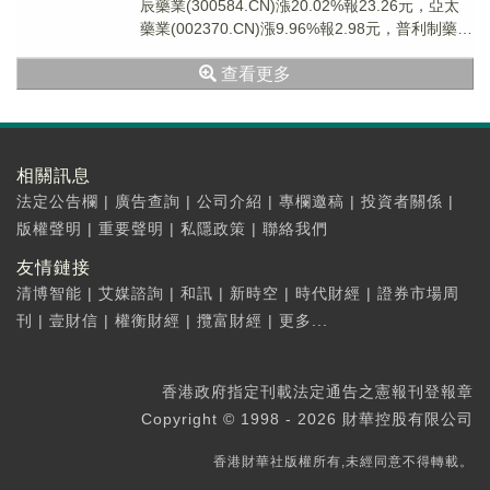
辰藥業(300584.CN)漲20.02%報23.26元，亞太
藥業(002370.CN)漲9.96%報2.98元，普利制藥
(300...
查看更多
相關訊息
法定公告欄
|
廣告查詢
|
公司介紹
|
專欄邀稿
|
投資者關係
|
版權聲明
|
重要聲明
|
私隱政策
|
聯絡我們
友情鏈接
清博智能
|
艾媒諮詢
|
和訊
|
新時空
|
時代財經
|
證券市場周
刊
|
壹財信
|
權衡財經
|
攬富財經
|
更多...
香港政府指定刊載法定通告之憲報刊登報章
Copyright © 1998 - 2026 財華控股有限公司
香港財華社版權所有,未經同意不得轉載。