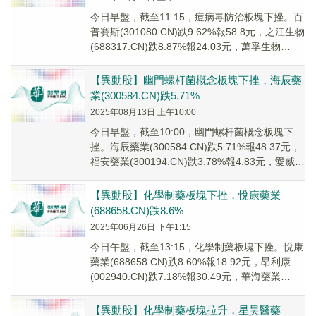
今日早盤，截至11:15，痘病毒防治板塊下挫。百
普賽斯(301080.CN)跌9.62%報58.8元，之江生物
(688317.CN)跌8.87%報24.03元，萬孚生物
(3004...
【異動股】幽門螺杆菌概念板塊下挫，海辰藥
業(300584.CN)跌5.71%
2025年08月13日 上午10:00
今日早盤，截至10:00，幽門螺杆菌概念板塊下
挫。海辰藥業(300584.CN)跌5.71%報48.37元，
福安藥業(300194.CN)跌3.78%報4.83元，愛威科
技(68...
【異動股】化學制藥板塊下挫，悅康藥業
(688658.CN)跌8.6%
2025年06月26日 下午1:15
今日午盤，截至13:15，化學制藥板塊下挫。悅康
藥業(688658.CN)跌8.60%報18.92元，昂利康
(002940.CN)跌7.18%報30.49元，華海藥業
(60052...
【異動股】化學制藥板塊拉升，星昊醫藥