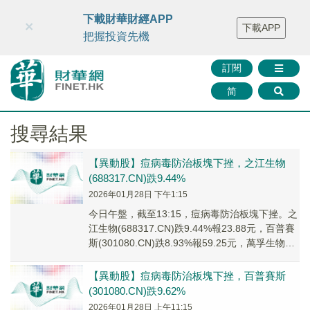
財華智庫網
FINTV
FINMETA
財華證券
媒體矩陣
下載財華財經APP
×
下載APP
智庫沙龍
聯絡我們
把握投資先機
訂閱
简
搜尋結果
【異動股】痘病毒防治板塊下挫，之江生物
(688317.CN)跌9.44%
2026年01月28日 下午1:15
今日午盤，截至13:15，痘病毒防治板塊下挫。之
江生物(688317.CN)跌9.44%報23.88元，百普賽
斯(301080.CN)跌8.93%報59.25元，萬孚生物
(300...
【異動股】痘病毒防治板塊下挫，百普賽斯
(301080.CN)跌9.62%
2026年01月28日 上午11:15