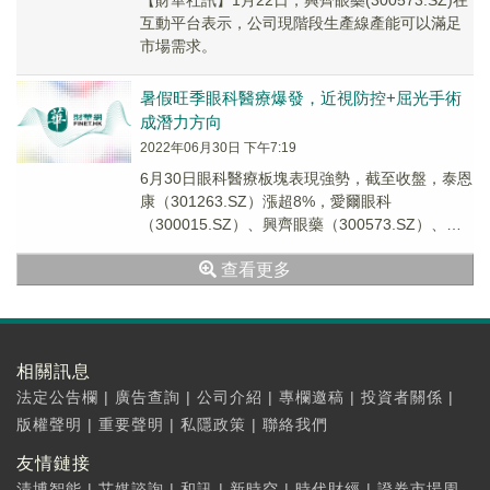
【財華社訊】1月22日，興齊眼藥(300573.SZ)在
互動平台表示，公司現階段生產線產能可以滿足
市場需求。
暑假旺季眼科醫療爆發，近視防控+屈光手術
成潛力方向
2022年06月30日 下午7:19
6月30日眼科醫療板塊表現強勢，截至收盤，泰恩
康（301263.SZ）漲超8%，愛爾眼科
（300015.SZ）、興齊眼藥（300573.SZ）、江
河集團（601886.SH）、何...
查看更多
相關訊息
法定公告欄
|
廣告查詢
|
公司介紹
|
專欄邀稿
|
投資者關係
|
版權聲明
|
重要聲明
|
私隱政策
|
聯絡我們
友情鏈接
清博智能
|
艾媒諮詢
|
和訊
|
新時空
|
時代財經
|
證券市場周