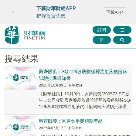
財華智庫網
FINTV
FINMETA
財華證券
媒體矩陣
下載財華財經APP
×
下載APP
智庫沙龍
聯絡我們
把握投資先機
訂閱
简
搜尋結果
興齊眼藥：SQ-129玻璃體緩釋注射液獲臨床
試驗批準通知書
2025年10月09日 下午3:54
【財華社訊】10月9日，興齊眼藥(300573.SZ)公
告，公司收到國家藥品監督管理局簽發的關於SQ-
129玻璃體緩釋注射液的《藥物臨床試驗批準通知
書》。
興齊眼藥：無鼻炎用藥相關產品
2025年07月17日 下午3:39