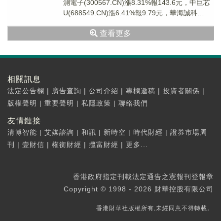
測電子(300567.CN)漲8.31%報143.6元，中巨芯
U(688549.CN)漲6.41%報9.79元，華海誠科
(6885...
查看更多
相關訊息
法定公告欄
|
廣告查詢
|
公司介紹
|
專欄邀稿
|
投資者關係
|
版權聲明
|
重要聲明
|
私隱政策
|
聯絡我們
友情鏈接
清博智能
|
艾媒諮詢
|
和訊
|
新時空
|
時代財經
|
證券市場周
刊
|
壹財信
|
權衡財經
|
攬富財經
|
更多...
香港政府指定刊載法定通告之憲報刊登報章
Copyright © 1998 - 2026 財華控股有限公司
香港財華社版權所有,未經同意不得轉載。