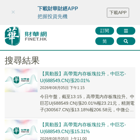
財華智庫網
FINTV
FINMETA
財華證券
媒體矩陣
下載財華財經APP
×
下載APP
智庫沙龍
聯絡我們
把握投資先機
訂閱
简
搜尋結果
【異動股】高帶寬内存板塊拉升，中巨芯-
U(688549.CN)漲20.01%
2026年08月05日 下午1:15
今日午盤，截至13:15，高帶寬内存板塊拉升。中
巨芯U(688549.CN)漲20.01%報23.21元，精測電
子(300567.CN)漲13.18%報206.58元，中微公司
(...
【異動股】高帶寬内存板塊拉升，中巨芯-
U(688549.CN)漲15.31%
2026年08月05日 上午11:00