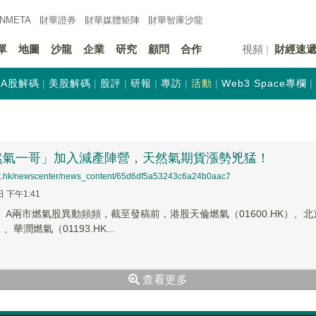
INMETA
財華證券
財華
媒體矩陣
財華
智庫沙龍
單
地圖
沙龍
企業
研究
顧問
合作
視頻
財經速
A股解碼
美股解碼
股評
研報
專訪
活動
Web3 Space專欄
然氣一哥」加入減產陣營，天然氣期貨漲勢兇猛！
net.hk/newscenter/news_content/65d6df5a53243c6a24b0aac7
日 下午1:41
、A兩市燃氣股異動頻頻，截至發稿前，港股天倫燃氣（01600.HK）、北京
）、華潤燃氣（01193.HK...
查看更多