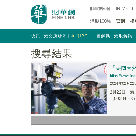
財華智庫網
FINTV
F
港股100強
官網
榜
快訊
港交所發佈
今日IPO
一圖解碼
港股解碼
搜尋結果
「美國天
https://www.fi
2024年02月22
2月22日，港
（00384.HK