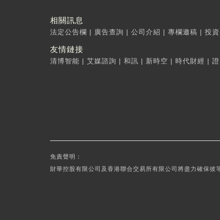
相關訊息
法定公告欄
|
廣告查詢
|
公司介紹
|
專欄邀稿
|
投資
友情鏈接
清博智能
|
艾媒諮詢
|
和訊
|
新時空
|
時代財經
|
證
免責聲明：
財華控股有限公司及香港聯合交易所有限公司將盡力確保彼等