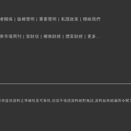
者關係
|
版權聲明
|
重要聲明
|
私隱政策
|
聯絡我們
券市場周刊
|
壹財信
|
權衡財經
|
攬富財經
|
更多...
所提供資料之準確性及可靠性,但並不保證資料絕對無誤,資料如有錯漏而令閣