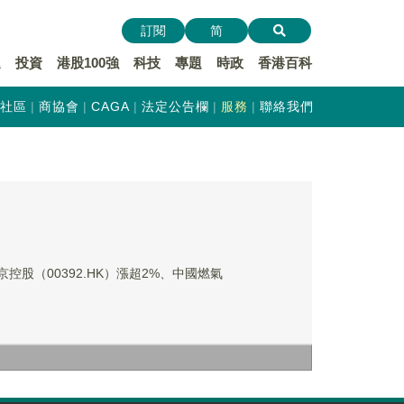
訂閱
简
遞
投資
港股100強
科技
專題
時政
香港百科
社區
商協會
CAGA
法定公告欄
服務
聯絡我們
控股（00392.HK）漲超2%、中國燃氣