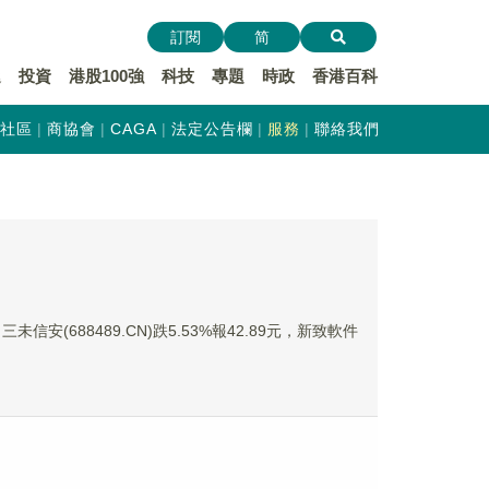
訂閱
简
遞
投資
港股100強
科技
專題
時政
香港百科
社區
商協會
CAGA
法定公告欄
服務
聯絡我們
未信安(688489.CN)跌5.53%報42.89元，新致軟件