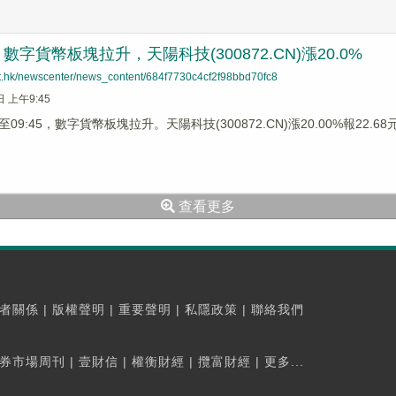
字貨幣板塊拉升，天陽科技(300872.CN)漲20.0%
net.hk/newscenter/news_content/684f7730c4cf2f98bbd70fc8
日 上午9:45
9:45，數字貨幣板塊拉升。天陽科技(300872.CN)漲20.00%報22.68元，
查看更多
者關係
|
版權聲明
|
重要聲明
|
私隱政策
|
聯絡我們
券市場周刊
|
壹財信
|
權衡財經
|
攬富財經
|
更多...