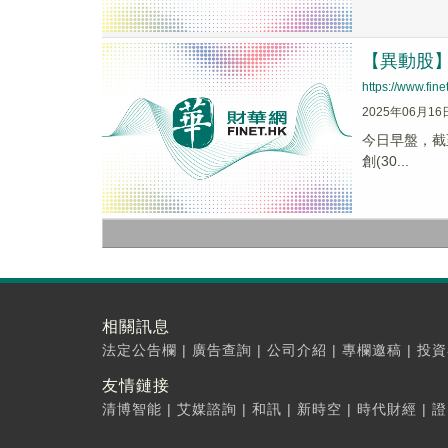
【異動股】數
https://www.fi
2025年06月16
今日早盤，截至0
創(30...
相關訊息
法定公告欄
|
廣告查詢
|
公司介紹
|
專欄邀稿
|
投資
友情鏈接
清博智能
|
艾媒諮詢
|
和訊
|
新時空
|
時代財經
|
證