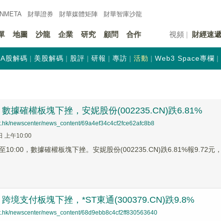
INMETA
財華證券
財華
媒體矩陣
財華
智庫沙龍
單
地圖
沙龍
企業
研究
顧問
合作
視頻
財經速
A股解碼
美股解碼
股評
研報
專訪
活動
Web3 Space專欄
據確權板塊下挫，安妮股份(002235.CN)跌6.81%
net.hk/newscenter/news_content/69a4ef34c4cf2fce62afc8b8
日 上午10:00
0:00，數據確權板塊下挫。安妮股份(002235.CN)跌6.81%報9.72元，三
境支付板塊下挫，*ST東通(300379.CN)跌9.8%
net.hk/newscenter/news_content/68d9ebb8c4cf2ff830563640