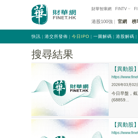
財華智庫網
FINTV
F
港股100強
官網
榜
快訊
港交所發佈
今日IPO
一圖解碼
港股解碼
搜尋結果
【異動股】數
https://www.fi
2026年03月02
今日早盤，截至1
(68859...
【異動股】跨
https://www.fi