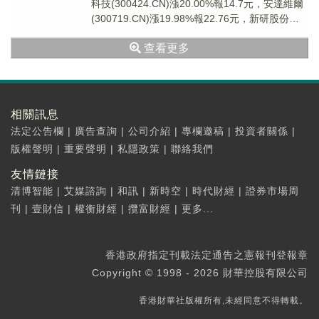
科技(300424.CN)漲20.00%報14.7元，安達維爾
(300719.CN)漲19.98%報22.76元，新研股份
(300...
查看更多
相關訊息
法定公告欄
|
廣告查詢
|
公司介紹
|
專欄邀稿
|
投資者關係
|
版權聲明
|
重要聲明
|
私隱政策
|
聯絡我們
友情鏈接
清博智能
|
艾媒諮詢
|
和訊
|
新時空
|
時代財經
|
證券市場周
刊
|
壹財信
|
權衡財經
|
攬富財經
|
更多...
香港政府指定刊載法定通告之憲報刊登報章
Copyright © 1998 - 2026 財華控股有限公司
香港財華社版權所有,未經同意不得轉載。