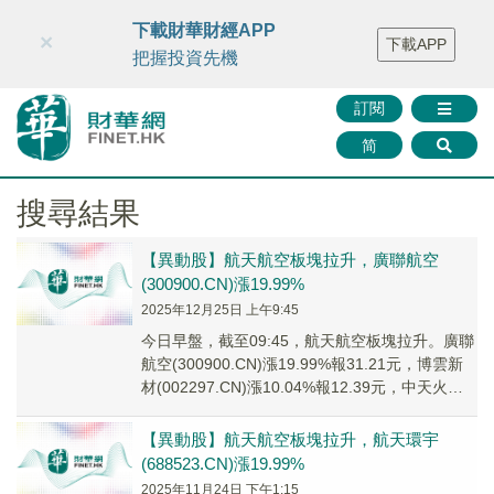
財華智庫網
FINTV
FINMETA
財華證券
媒體矩陣
下載財華財經APP
×
下載APP
智庫沙龍
聯絡我們
把握投資先機
訂閱
简
搜尋結果
【異動股】航天航空板塊拉升，廣聯航空
(300900.CN)漲19.99%
2025年12月25日 上午9:45
今日早盤，截至09:45，航天航空板塊拉升。廣聯
航空(300900.CN)漲19.99%報31.21元，博雲新
材(002297.CN)漲10.04%報12.39元，中天火箭
(00...
【異動股】航天航空板塊拉升，航天環宇
(688523.CN)漲19.99%
2025年11月24日 下午1:15