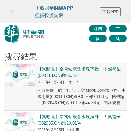
財華智庫網
FINTV
FINMETA
財華證券
媒體矩陣
下載財華財經APP
×
下載APP
智庫沙龍
聯絡我們
把握投資先機
訂閱
简
搜尋結果
【異動股】空間站概念板塊下挫，中國衛星
(600118.CN)跌9.98%
2026年01月26日 下午1:15
今日午盤，截至13:15，空間站概念板塊下挫。中
國衛星(600118.CN)跌9.98%報98.03元，國機精
工(002046.CN)跌9.01%報44.56元，雷科防務
(002...
【異動股】空間站概念板塊拉升，天奧電子
(002935.CN)漲10.01%
2025年12月25日 上午9:45