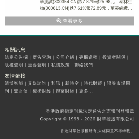
華測試(300354.CN)跌7.87%報25.98元，泰林生
物(300813.CN)跌7.61%報72.89元，華菱線纜
(001...
查看更多
相關訊息
法定公告欄
|
廣告查詢
|
公司介紹
|
專欄邀稿
|
投資者關係
|
版權聲明
|
重要聲明
|
私隱政策
|
聯絡我們
友情鏈接
清博智能
|
艾媒諮詢
|
和訊
|
新時空
|
時代財經
|
證券市場周
刊
|
壹財信
|
權衡財經
|
攬富財經
|
更多...
香港政府指定刊載法定通告之憲報刊登報章
Copyright © 1998 - 2026 財華控股有限公司
香港財華社版權所有,未經同意不得轉載。